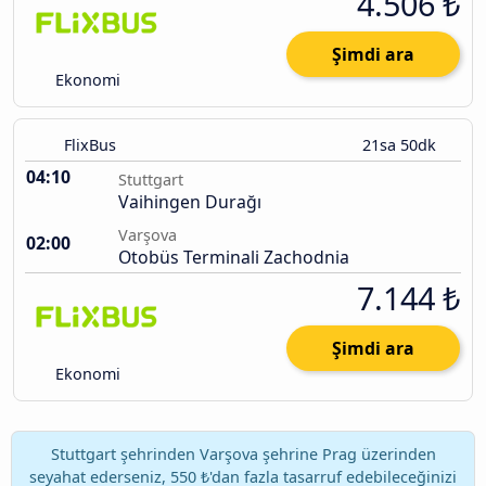
4.506 ₺
Şimdi ara
Ekonomi
FlixBus
21sa 50dk
04:10
Stuttgart
Vaihingen Durağı
Varşova
02:00
Otobüs Terminali Zachodnia
7.144 ₺
Şimdi ara
Ekonomi
Stuttgart şehrinden Varşova şehrine Prag üzerinden
seyahat ederseniz, 550 ₺'dan fazla tasarruf edebileceğinizi