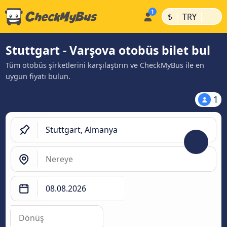
|
|
₺
TRY
Stuttgart - Varşova otobüs bilet bul
Tüm otobüs şirketlerini karşılaştırın ve CheckMyBus ile en
uygun fiyatı bulun.
1