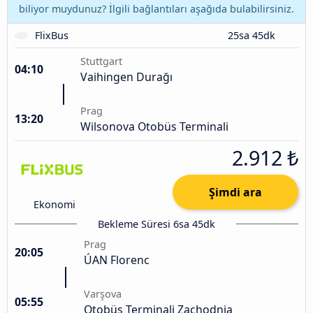
biliyor muydunuz? İlgili bağlantıları aşağıda bulabilirsiniz.
FlixBus
25sa 45dk
Stuttgart
04:10
Vaihingen Durağı
Prag
13:20
Wilsonova Otobüs Terminali
2.912 ₺
Şimdi ara
Ekonomi
Bekleme Süresi 6sa 45dk
Prag
20:05
ÚAN Florenc
Varşova
05:55
Otobüs Terminali Zachodnia