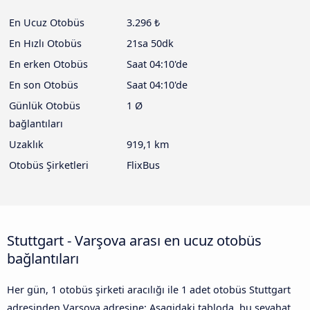
En Ucuz Otobüs
3.296 ₺
En Hızlı Otobüs
21sa 50dk
En erken Otobüs
Saat 04:10'de
En son Otobüs
Saat 04:10'de
Günlük Otobüs
1 Ø
bağlantıları
Uzaklık
919,1 km
Otobüs Şirketleri
FlixBus
Stuttgart - Varşova arası en ucuz otobüs
bağlantıları
Her gün, 1 otobüs şirketi aracılığı ile 1 adet otobüs Stuttgart
adresinden Varşova adresine: Asagidaki tabloda, bu seyahat