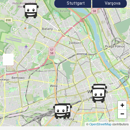
Stuttgart
Varşova
+
−
©
OpenStreetMap
contributors