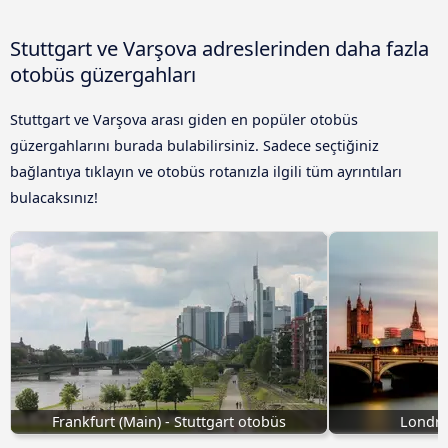
Stuttgart ve Varşova adreslerinden daha fazla
otobüs güzergahları
Stuttgart ve Varşova arası giden en popüler otobüs
güzergahlarını burada bulabilirsiniz. Sadece seçtiğiniz
bağlantıya tıklayın ve otobüs rotanızla ilgili tüm ayrıntıları
bulacaksınız!
Frankfurt (Main) - Stuttgart otobüs
Londra