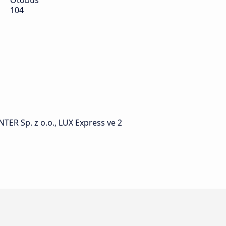
Otobüs
104
NTER Sp. z o.o., LUX Express ve 2