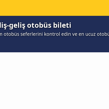
ş-geliş otobüs bileti
m otobüs seferlerini kontrol edin ve en ucuz otobü