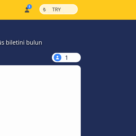
|
|
₺
TRY
s biletini bulun
1