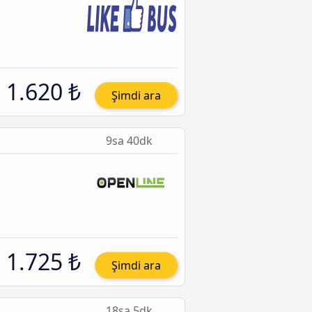
1.620 ₺
Şimdi ara
9sa 40dk
1.725 ₺
Şimdi ara
18sa 5dk