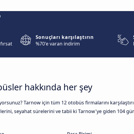
m
Sonuçları karşılaştırın
fırsat
%70'e varan indirim
büsler hakkında her şey
rsunuz? Tarnow için tüm 12 otobüs firmalarını karşılaştırın 
rini, seyahat sürelerini ve tabii ki Tarnow'ye giden 104 günl