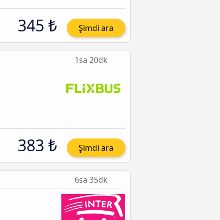
345 ₺
Şimdi ara
1sa 20dk
383 ₺
Şimdi ara
6sa 35dk