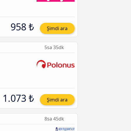
958 ₺
Şimdi ara
5sa 35dk
1.073 ₺
Şimdi ara
8sa 45dk