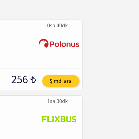
0sa 40dk
256 ₺
Şimdi ara
1sa 30dk