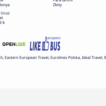
ke
Para Birimi
lonya
Złoty
 Ucuz
et
6 ₺
h, Eastern European Travel, Eurolines Polska, Ideal Travel, I