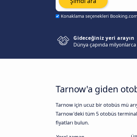
Şimdi ara
Konaklama seçenekleri Booking.co
Gideceğiniz yeri arayın
Dünya çapında milyonlarca 
Tarnow'a giden oto
Tarnow için ucuz bir otobüs mü arıyo
Tarnow'deki tüm 5 otobüs terminalle
fiyatları bulun.