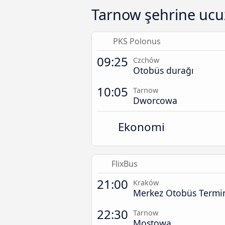
Tarnow şehrine ucuz
PKS Polonus
09:25
Czchów
Otobüs durağı
10:05
Tarnow
Dworcowa
Ekonomi
FlixBus
21:00
Kraków
Merkez Otobüs Termin
22:30
Tarnow
Mostowa