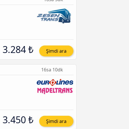
3.284 ₺
Şimdi ara
16sa 10dk
3.450 ₺
Şimdi ara