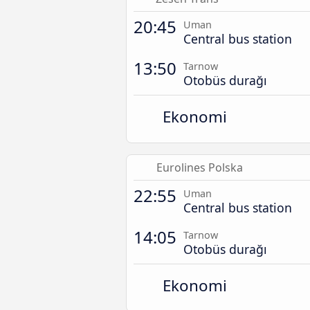
20:45
Uman
Central bus station
13:50
Tarnow
Otobüs durağı
Ekonomi
Eurolines Polska
22:55
Uman
Central bus station
14:05
Tarnow
Otobüs durağı
Ekonomi