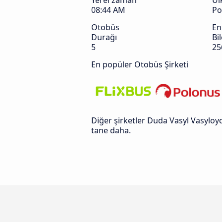
Yerel zaman
Ül
08:44 AM
Po
Otobüs
En
Durağı
Bil
5
25
En popüler Otobüs Şirketi
Diğer şirketler Duda Vasyl Vasyloyc
tane daha.