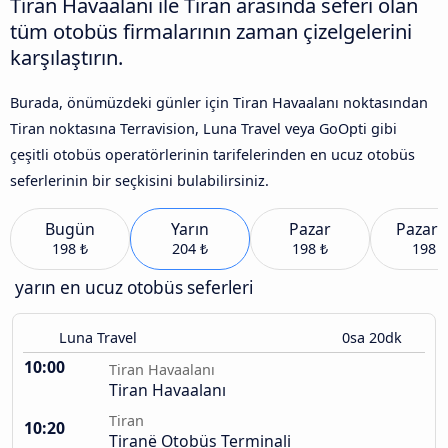
Tiran Havaalanı ile Tiran arasında seferi olan
tüm otobüs firmalarının zaman çizelgelerini
karşılaştırın.
Burada, önümüzdeki günler için Tiran Havaalanı noktasından
Tiran noktasına Terravision, Luna Travel veya GoOpti gibi
çeşitli otobüs operatörlerinin tarifelerinden en ucuz otobüs
seferlerinin bir seçkisini bulabilirsiniz.
Bugün
Yarın
Pazar
Pazart
198 ₺
204 ₺
198 ₺
198 ₺
yarın en ucuz otobüs seferleri
Luna Travel
0sa 20dk
10:00
Tiran Havaalanı
Tiran Havaalanı
Tiran
10:20
Tiranë Otobüs Terminali