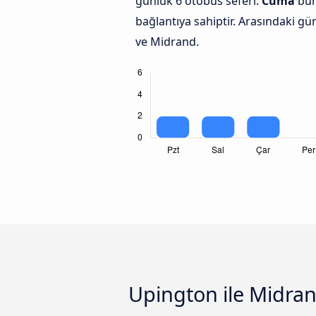
günlük 6 otobüs seferi.
Cuma
bun
bağlantıya sahiptir. Arasındaki g
ve Midrand.
Upington ile Midran