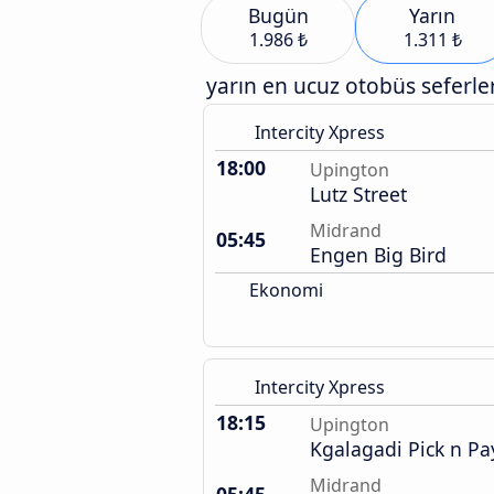
Bugün
Yarın
1.986 ₺
1.311 ₺
yarın en ucuz otobüs seferler
Intercity Xpress
18:00
Upington
Lutz Street
Midrand
05:45
Engen Big Bird
Ekonomi
Intercity Xpress
18:15
Upington
Kgalagadi Pick n Pa
Midrand