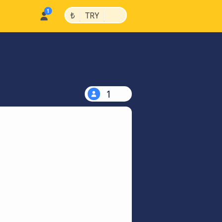
|
|
₺
TRY
1