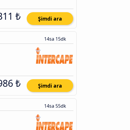
311 ₺
Şimdi ara
14sa 15dk
986 ₺
Şimdi ara
14sa 55dk