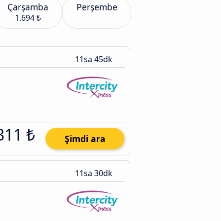
Çarşamba
Perşembe
1.694 ₺
11sa 45dk
311 ₺
Şimdi ara
11sa 30dk