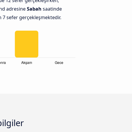
e 12 sefer gerçekleşirken;
nd adresine
Sabah
saatinde
n 7 sefer gerçekleşmektedir.
ilgiler