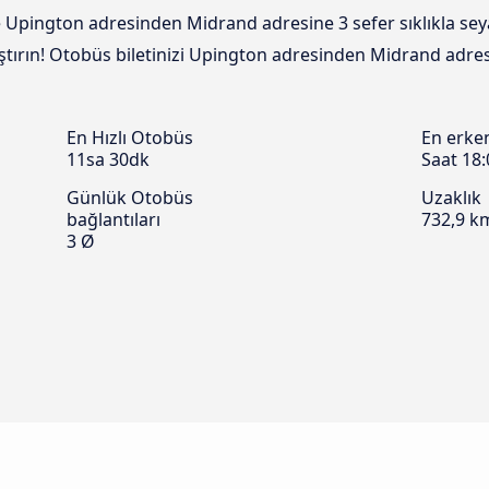
e Upington adresinden Midrand adresine 3 sefer sıklıkla sey
laştırın! Otobüs biletinizi Upington adresinden Midrand adre
En Hızlı Otobüs
En erke
11sa 30dk
Saat 18:
Günlük Otobüs
Uzaklık
bağlantıları
732,9 k
3 Ø