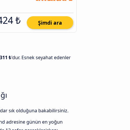
424 ₺
Şimdi ara
.311 ₺
'dur. Esnek seyahat edenler
ığı
dar sık olduğuna bakabilirsiniz.
nd adresine günün en yoğun