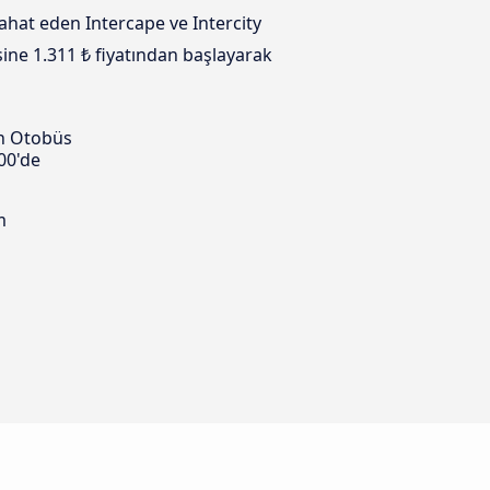
ahat eden Intercape ve Intercity
sine 1.311 ₺ fiyatından başlayarak
n Otobüs
00'de
m