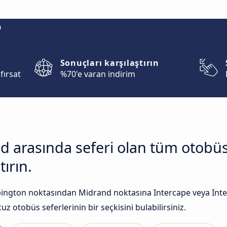
m
Sonuçları karşılaştırın
fırsat
%70'e varan indirim
d arasında seferi olan tüm otobü
tırın.
ngton noktasından Midrand noktasına Intercape veya Interci
uz otobüs seferlerinin bir seçkisini bulabilirsiniz.