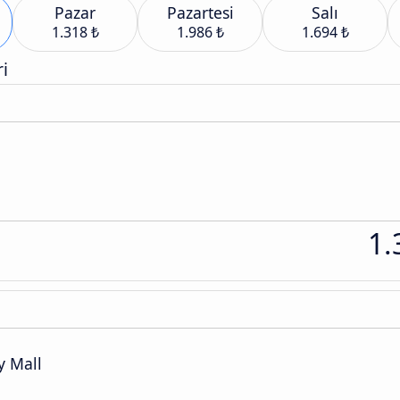
Pazar
Pazartesi
Salı
1.318 ₺
1.986 ₺
1.694 ₺
i
1.
y Mall