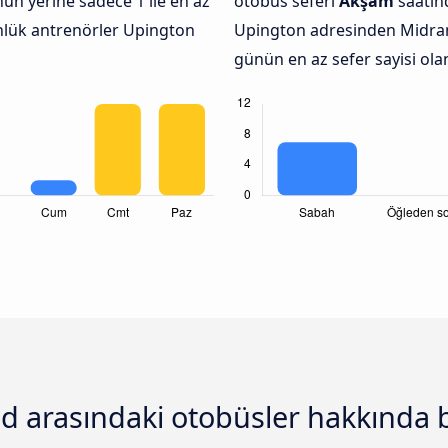
un yerine sadece 1 ile en az
otobüs seferi
Akşam
saatind
ünlük antrenörler Upington
Upington adresinden Midra
günün en az sefer sayisi ola
d arasındaki otobüsler hakkında b