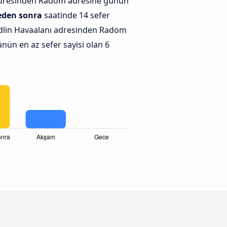
adresinden Radom adresine günün
eden sonra
saatinde 14 sefer
dlin Havaalanı adresinden Radom
nün en az sefer sayisi olan 6