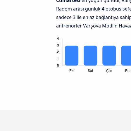
Cumartesi
en yoğun gündür, Varş
Radom arası günlük 4 otobüs sefe
sadece 3 ile en az bağlantıya sahi
antrenörler Varşova Modlin Hava