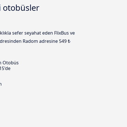
 otobüsler
lıkla sefer seyahat eden FlixBus ve
nı adresinden Radom adresine 549 ₺
n Otobüs
15'de
m