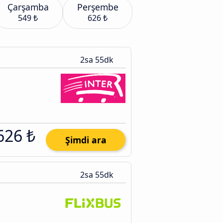
Çarşamba
Perşembe
549 ₺
626 ₺
2sa 55dk
626 ₺
Şimdi ara
2sa 55dk