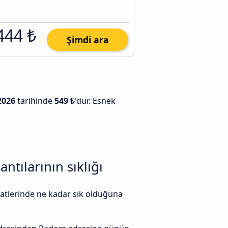
444 ₺
Şimdi ara
2026
tarihinde
549 ₺
'dur. Esnek
tılarının sıklığı
aatlerinde ne kadar sık olduğuna