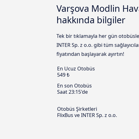
Varşova Modlin Hava
hakkında bilgiler
Tek bir tıklamayla her gün otobüsl
INTER Sp. z o.o. gibi tüm sağlayıcı
fiyatından başlayarak ayırtın!
En Ucuz Otobüs
549 ₺
En son Otobüs
Saat 23:15'de
Otobüs Şirketleri
FlixBus ve INTER Sp. z o.o.