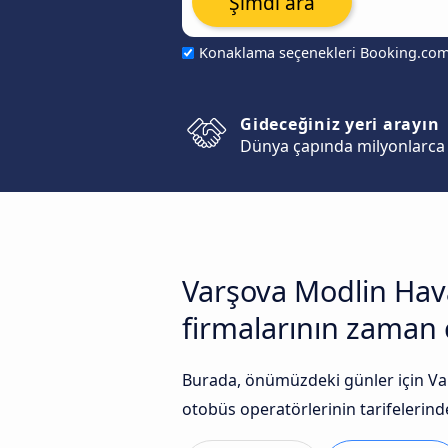
Şimdi ara
Konaklama seçenekleri Booking.co
Gideceğiniz yeri arayın
Dünya çapında milyonlarca 
Varşova Modlin Hava
firmalarının zaman çi
Burada, önümüzdeki günler için Var
otobüs operatörlerinin tarifelerinde