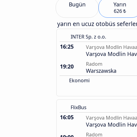
Bugün
Yarın
626 ₺
yarın en ucuz otobüs seferler
INTER Sp. z o.o.
16:25
Varşova Modlin Havaa
Varşova Modlin Hav
Radom
19:20
Warszawska
Ekonomi
FlixBus
16:05
Varşova Modlin Havaa
Varşova Modlin Hav
Radom