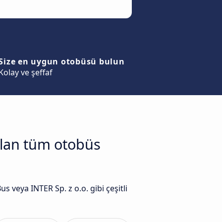
Size en uygun otobüsü bulun
Kolay ve şeffaf
olan tüm otobüs
veya INTER Sp. z o.o. gibi çeşitli