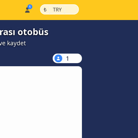
|
|
₺
TRY
rası otobüs
 ve kaydet
1