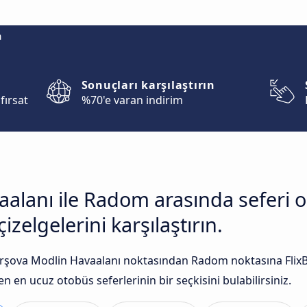
m
Sonuçları karşılaştırın
fırsat
%70'e varan indirim
alanı ile Radom arasında seferi 
zelgelerini karşılaştırın.
şova Modlin Havaalanı noktasından Radom noktasına FlixBus 
n en ucuz otobüs seferlerinin bir seçkisini bulabilirsiniz.