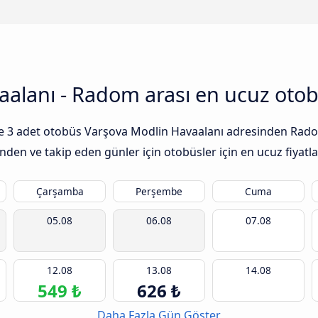
alanı - Radom arası en ucuz otobü
ı ile 3 adet otobüs Varşova Modlin Havaalanı adresinden Rad
nden ve takip eden günler için otobüsler için en ucuz fiyatla
Çarşamba
Perşembe
Cuma
05.08
06.08
07.08
12.08
13.08
14.08
549 ₺
626 ₺
Daha Fazla Gün Göster