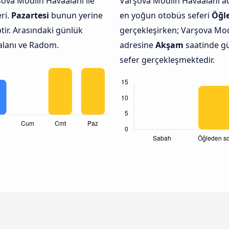
ova Modlin Havaalanı ile
Varşova Modlin Havaalanı 
ri.
Pazartesi
bunun yerine
en yoğun otobüs seferi
Öğl
ptir. Arasındaki günlük
gerçekleşirken; Varşova Mo
alanı ve Radom.
adresine
Akşam
saatinde gü
sefer gerçekleşmektedir.