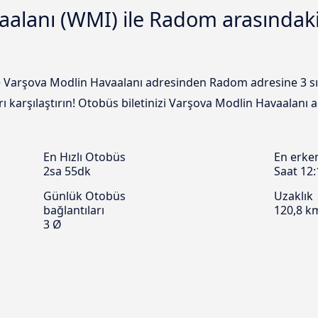
alanı (WMI) ile Radom arasındaki
e Varşova Modlin Havaalanı adresinden Radom adresine 3 sık
ları karşılaştırın! Otobüs biletinizi Varşova Modlin Havaala
En Hızlı Otobüs
En erke
2sa 55dk
Saat 12:
Günlük Otobüs
Uzaklık
bağlantıları
120,8 k
3 Ø