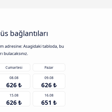
s bağlantıları
om adresine: Asagidaki tabloda, bu
rı bulacaksınız.
Cumartesi
Pazar
08.08
09.08
626 ₺
626 ₺
15.08
16.08
626 ₺
651 ₺