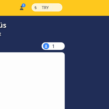
|
|
₺
TRY
üs
t
1