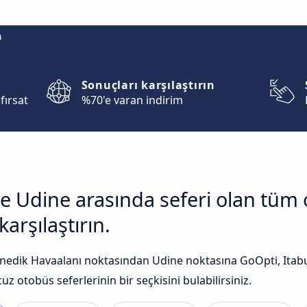
m
Sonuçları karşılaştırın
fırsat
%70'e varan indirim
le Udine arasında seferi olan tüm 
arşılaştırın.
edik Havaalanı noktasından Udine noktasına GoOpti, Itabus 
uz otobüs seferlerinin bir seçkisini bulabilirsiniz.