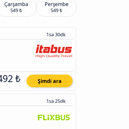
Çarşamba
Perşembe
549 ₺
549 ₺
1sa 30dk
492 ₺
Şimdi ara
1sa 25dk