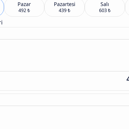
Pazar
Pazartesi
Salı
492 ₺
439 ₺
603 ₺
i