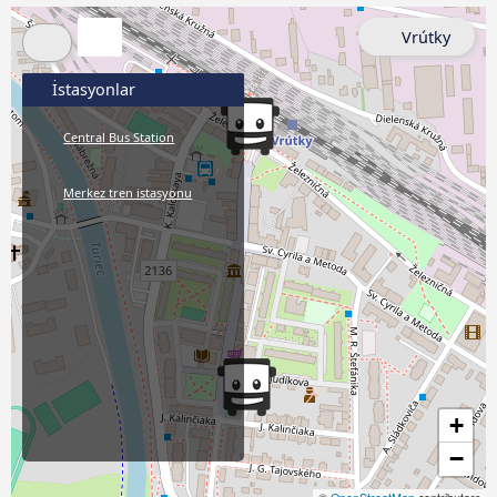
Vrútky
İstasyonlar
Central Bus Station
Merkez tren istasyonu
+
−