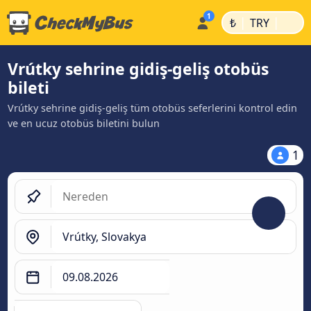
|
|
₺
TRY
Vrútky sehrine gidiş-geliş otobüs
bileti
Vrútky sehrine gidiş-geliş tüm otobüs seferlerini kontrol edin
ve en ucuz otobüs biletini bulun
1