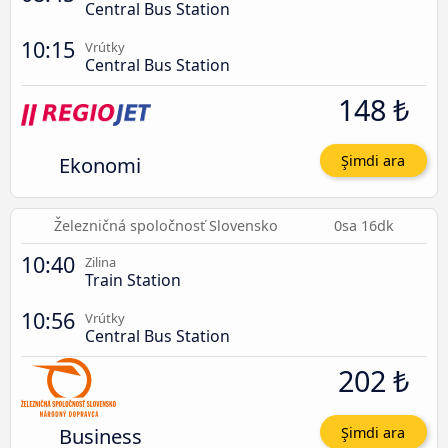
Central Bus Station
10:15
Vrútky
Central Bus Station
148 ₺
Ekonomi
Şimdi ara
Železničná spoločnosť Slovensko
0sa 16dk
10:40
Zilina
Train Station
10:56
Vrútky
Central Bus Station
202 ₺
Business
Şimdi ara