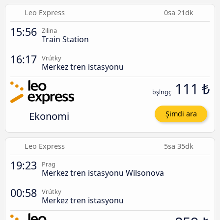
Leo Express
0sa 21dk
15:56
Zilina
Train Station
16:17
Vrútky
Merkez tren istasyonu
111 ₺
bşlngç
Ekonomi
Şimdi ara
Leo Express
5sa 35dk
19:23
Prag
Merkez tren istasyonu Wilsonova
00:58
Vrútky
Merkez tren istasyonu