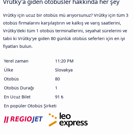
Vrútky'a giden otobüsler hakkında her şey
Vrútky için ucuz bir otobüs mü arıyorsunuz? Vrútky için tüm 3
otobüs firmalarını karşılaştırın ve kalkış ve varış saatlerini,
Vrútky'deki tüm 1 otobüs terminallerini, seyahat sürelerini ve
tabii ki Vrútky'ye giden 80 günlük otobüs seferleri için en iyi
fiyatları bulun.
Yerel zaman
11:20 PM
Ülke
Slovakya
Otobüs
80
Otobüs Durağı
1
En Ucuz Bilet
91 ₺
En popüler Otobüs Şirketi