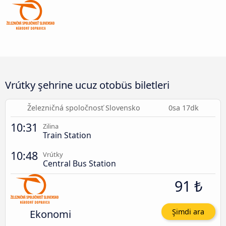
Vrútky şehrine ucuz otobüs biletleri
Železničná spoločnosť Slovensko
0sa 17dk
10:31
Zilina
Train Station
10:48
Vrútky
Central Bus Station
91 ₺
Ekonomi
Şimdi ara