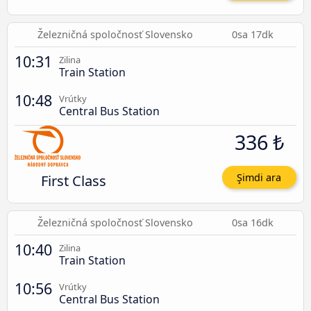
Železničná spoločnosť Slovensko
0sa 17dk
10:31
Zilina
Train Station
10:48
Vrútky
Central Bus Station
336 ₺
First Class
Şimdi ara
Železničná spoločnosť Slovensko
0sa 16dk
10:40
Zilina
Train Station
10:56
Vrútky
Central Bus Station