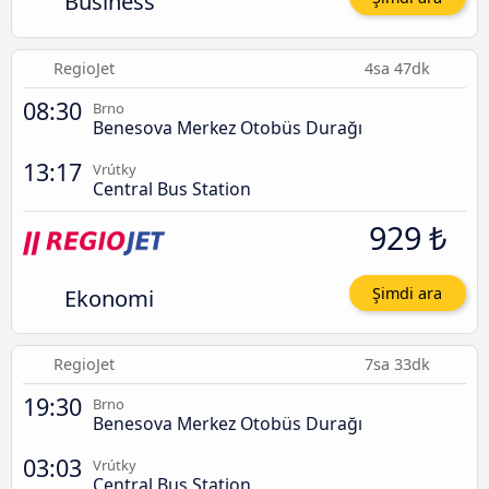
Business
RegioJet
4sa 47dk
08:30
Brno
Benesova Merkez Otobüs Durağı
13:17
Vrútky
Central Bus Station
929 ₺
Ekonomi
Şimdi ara
RegioJet
7sa 33dk
19:30
Brno
Benesova Merkez Otobüs Durağı
03:03
Vrútky
Central Bus Station