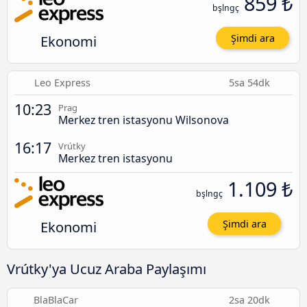
859 ₺
bşlngç
Ekonomi
Şimdi ara
Leo Express
5sa 54dk
10:23
Prag
Merkez tren istasyonu Wilsonova
16:17
Vrútky
Merkez tren istasyonu
1.109 ₺
bşlngç
Ekonomi
Şimdi ara
Vrútky'ya Ucuz Araba Paylaşımı
BlaBlaCar
2sa 20dk