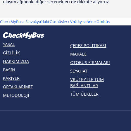
ulaşım ağındaki diğer seçenekleri de dikkate alıyoruz.
CheckMyBus
›
Slovakya'daki Otobüsler
› Vrútky sehrine Otobüs
YASAL
ÇEREZ POLITIKASI
GIZLILIK
MAKALE
HAKKIMIZDA
OTOBÜS FIRMALARI
BASIN
SEYAHAT
KARIYER
VRÚTKY ILE TÜM
BAĞLANTILAR
ORTAKLARIMIZ
TÜM ÜLKELER
METODOLOJI