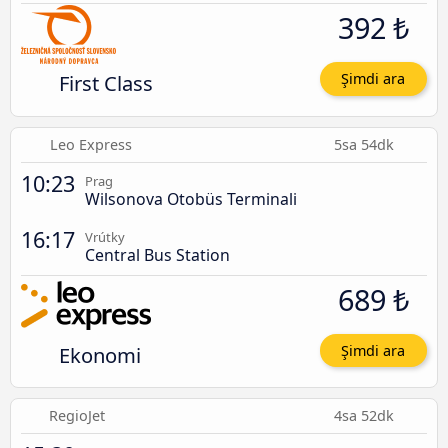
392 ₺
First Class
Şimdi ara
Leo Express
5sa 54dk
10:23
Prag
Wilsonova Otobüs Terminali
16:17
Vrútky
Central Bus Station
689 ₺
Ekonomi
Şimdi ara
RegioJet
4sa 52dk