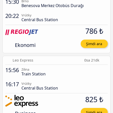
15:30
Brno
Benesova Merkez Otobüs Durağı
20:22
Vrútky
Central Bus Station
786 ₺
Ekonomi
Şimdi ara
Leo Express
0sa 21dk
15:56
Zilina
Train Station
16:17
Vrútky
Central Bus Station
825 ₺
Şimdi ara