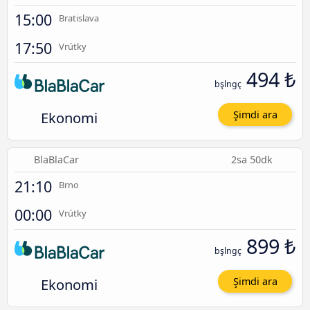
15:00
Bratislava
17:50
Vrútky
494 ₺
bşlngç
Ekonomi
Şimdi ara
BlaBlaCar
2sa 50dk
21:10
Brno
00:00
Vrútky
899 ₺
bşlngç
Ekonomi
Şimdi ara