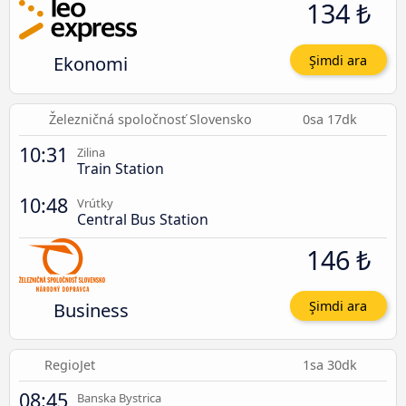
134 ₺
Ekonomi
Şimdi ara
Železničná spoločnosť Slovensko
0sa 17dk
10:31
Zilina
Train Station
10:48
Vrútky
Central Bus Station
146 ₺
Business
Şimdi ara
RegioJet
1sa 30dk
08:45
Banska Bystrica