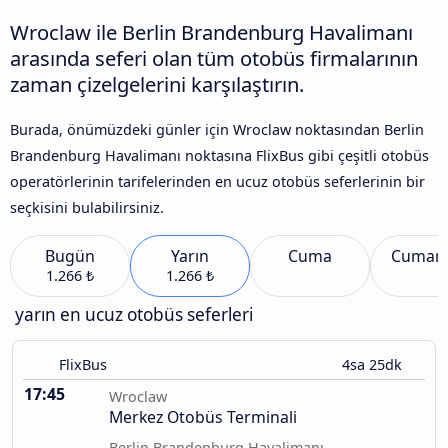
Wroclaw ile Berlin Brandenburg Havalimanı
arasında seferi olan tüm otobüs firmalarının
zaman çizelgelerini karşılaştırın.
Burada, önümüzdeki günler için Wroclaw noktasından Berlin
Brandenburg Havalimanı noktasına FlixBus gibi çeşitli otobüs
operatörlerinin tarifelerinden en ucuz otobüs seferlerinin bir
seçkisini bulabilirsiniz.
Bugün
Yarın
Cuma
Cumart
1.266 ₺
1.266 ₺
yarın en ucuz otobüs seferleri
FlixBus
4sa 25dk
17:45
Wroclaw
Merkez Otobüs Terminali
Berlin Brandenburg Havalimanı