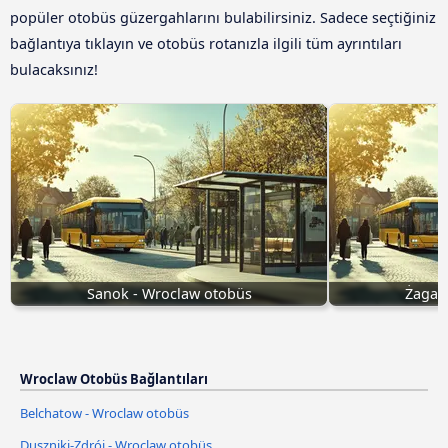
popüler otobüs güzergahlarını bulabilirsiniz. Sadece seçtiğiniz
bağlantıya tıklayın ve otobüs rotanızla ilgili tüm ayrıntıları
bulacaksınız!
Sanok - Wroclaw otobüs
Żagań
Wroclaw Otobüs Bağlantıları
Belchatow - Wroclaw otobüs
Duszniki-Zdrój - Wroclaw otobüs