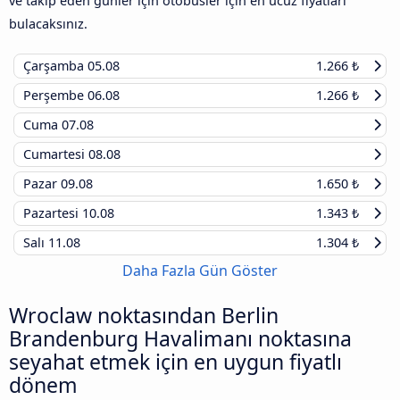
ve takip eden günler için otobüsler için en ucuz fiyatları
bulacaksınız.
Çarşamba
05.08
1.266 ₺
Perşembe
06.08
1.266 ₺
Cuma
07.08
Cumartesi
08.08
Pazar
09.08
1.650 ₺
Pazartesi
10.08
1.343 ₺
Salı
11.08
1.304 ₺
Daha Fazla Gün Göster
Wroclaw noktasından Berlin
Brandenburg Havalimanı noktasına
seyahat etmek için en uygun fiyatlı
dönem