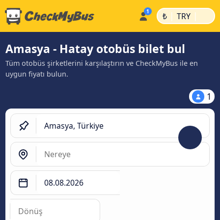
|
|
₺
TRY
Amasya - Hatay otobüs bilet bul
Tüm otobüs şirketlerini karşılaştırın ve CheckMyBus ile en
uygun fiyatı bulun.
1