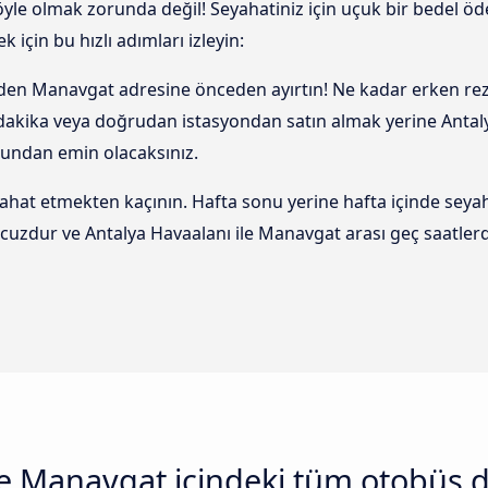
 öyle olmak zorunda değil! Seyahatiniz için uçuk bir bedel
 için bu hızlı adımları izleyin:
inden Manavgat adresine önceden ayırtın! Ne kadar erken rez
on dakika veya doğrudan istasyondan satın almak yerine Ant
ğundan emin olacaksınız.
t etmekten kaçının. Hafta sonu yerine hafta içinde seyah
ucuzdur ve Antalya Havaalanı ile Manavgat arası geç saatle
e Manavgat içindeki tüm otobüs d