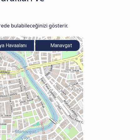
de bulabileceğinizi gösterir.
ya Havaalanı
Manavgat