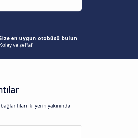
Size en uygun otobüsü bulun
Kolay ve şeffaf
tılar
ağlantıları iki yerin yakınında