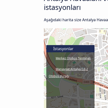
istasyonları
Aşağıdaki harita size Antalya Havaa
İstasyonlar
Merkez Otobüs Terminali
Manavgat Antalya Cd-2
Otobüs durağı