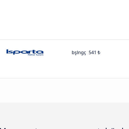
bşlngç
541 ₺