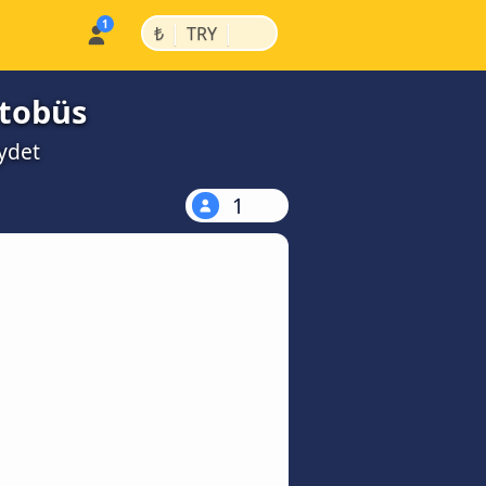
|
|
₺
TRY
otobüs
aydet
1