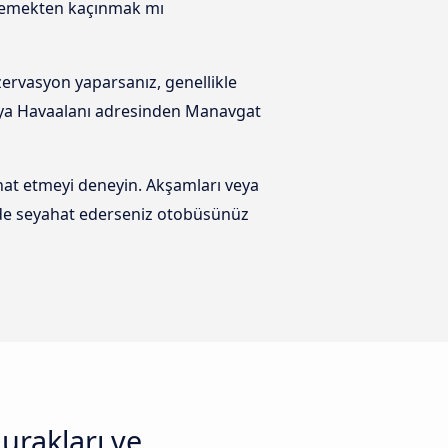
 ödemekten kaçınmak mı
ervasyon yaparsanız, genellikle
alya Havaalanı adresinden Manavgat
at etmeyi deneyin. Akşamları veya
rde seyahat ederseniz otobüsünüz
urakları ve