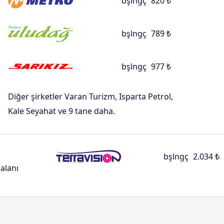
bşlngç
820 ₺
bşlngç
789 ₺
bşlngç
977 ₺
Diğer şirketler Varan Turizm, Isparta Petrol,
Kale Seyahat ve 9 tane daha.
bşlngç
2.034 ₺
alanı