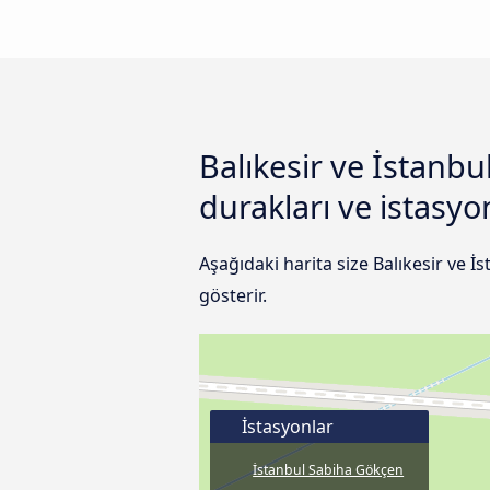
Balıkesir ve İstanb
durakları ve istasyo
Aşağıdaki harita size Balıkesir ve 
gösterir.
İstasyonlar
İstanbul Sabiha Gökçen