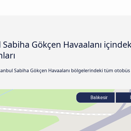
ul Sabiha Gökçen Havaalanı içinde
nları
İstanbul Sabiha Gökçen Havaalanı bölgelerindeki tüm otobüs 
Balıkesir
İ