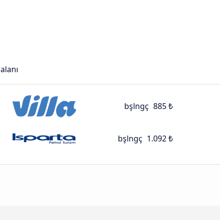
alanı
bşlngç
885 ₺
bşlngç
1.092 ₺