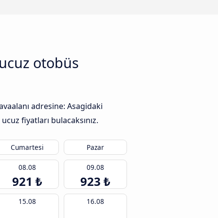
n ucuz otobüs
Havaalanı adresine: Asagidaki
ucuz fiyatları bulacaksınız.
Cumartesi
Pazar
08.08
09.08
921 ₺
923 ₺
15.08
16.08