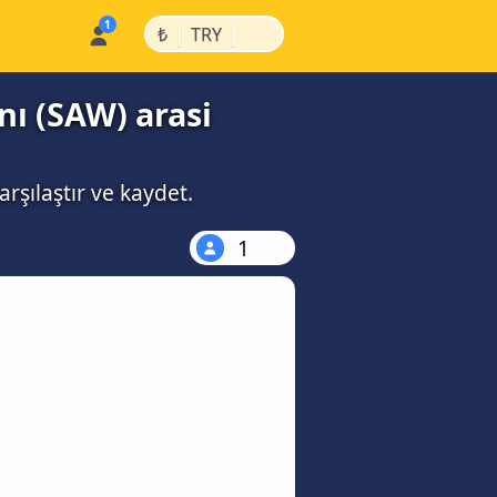
|
|
₺
TRY
nı (SAW) arasi
arşılaştır ve kaydet.
1