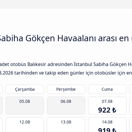
l Sabiha Gökçen Havaalanı arası e
le adet otobüs Balıkesir adresinden İstanbul Sabiha Gökçen 
8.2026
tarihinden ve takip eden günler için otobüsler için en 
Çarşamba
Perşembe
Cuma
05.08
06.08
07.08
922 ₺
12.08
13.08
14.08
919 ₺