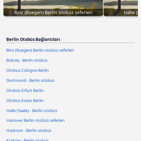
Binz (Ruegen) Berlin otobüs seferleri
Halle (S
Berlin Otobüs Bağlantıları
Binz (Ruegen) Berlin otobüs seferleri
Bükreş - Berlin otobüs
Otobüs Cologne Berlin
Dortmund - Berlin otobüs
Otobüs Erfurt Berlin
Otobüs Essen Berlin
Halle (Saale) - Berlin otobüs
Hanover Berlin otobüs seferleri
Haskovo - Berlin otobüs
Kraków - Berlin otobüs