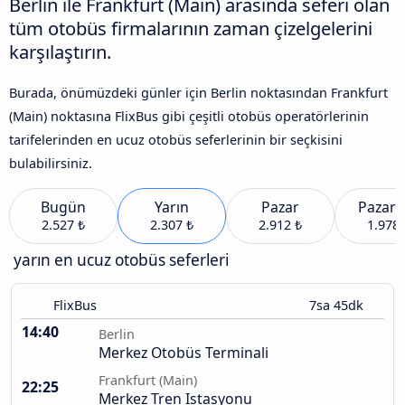
Berlin ile Frankfurt (Main) arasında seferi olan
tüm otobüs firmalarının zaman çizelgelerini
karşılaştırın.
Burada, önümüzdeki günler için Berlin noktasından Frankfurt
(Main) noktasına FlixBus gibi çeşitli otobüs operatörlerinin
tarifelerinden en ucuz otobüs seferlerinin bir seçkisini
bulabilirsiniz.
Bugün
Yarın
Pazar
Pazart
2.527 ₺
2.307 ₺
2.912 ₺
1.978 
yarın en ucuz otobüs seferleri
FlixBus
7sa 45dk
14:40
Berlin
Merkez Otobüs Terminali
Frankfurt (Main)
22:25
Merkez Tren Istasyonu