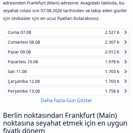
adresinden Frankfurt (Main) adresine: Asagidaki tabloda, bu
seyahat rotasi icin
07.08.2026
tarihinden ve takip eden günler
için otobüsler için en ucuz fiyatları bulacaksınız.
Cuma
07.08
2.527 ₺
Cumartesi
08.08
2.307 ₺
Pazar
09.08
2.912 ₺
Pazartesi
10.08
1.978 ₺
Salı
11.08
1.703 ₺
Çarşamba
12.08
1.703 ₺
Perşembe
13.08
1.758 ₺
Daha Fazla Gün Göster
Berlin noktasından Frankfurt (Main)
noktasına seyahat etmek için en uygun
fiyatlı dönem