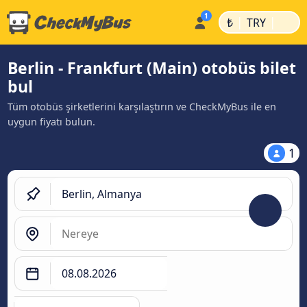
|
|
₺
TRY
Berlin - Frankfurt (Main) otobüs bilet
bul
Tüm otobüs şirketlerini karşılaştırın ve CheckMyBus ile en
uygun fiyatı bulun.
1