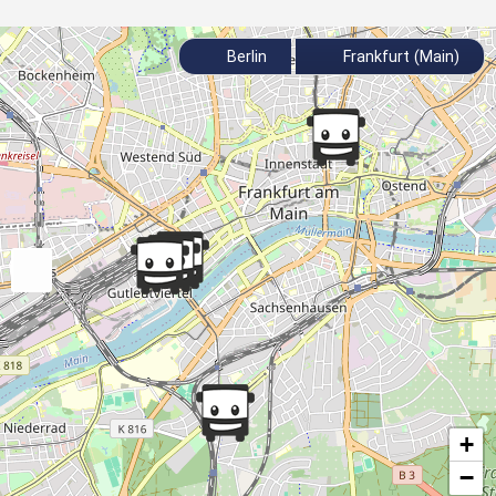
Berlin
Frankfurt (Main)
+
−