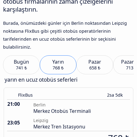
otobüs firmalarının zaman çizelgelerini
karşılaştırın.
Burada, önümüzdeki günler için Berlin noktasından Leipzig
noktasına FlixBus gibi çeşitli otobüs operatörlerinin
tarifelerinden en ucuz otobüs seferlerinin bir seçkisini
bulabilirsiniz.
Bugün
Yarın
Pazar
Pazart
741 ₺
768 ₺
658 ₺
713 ₺
yarın en ucuz otobüs seferleri
FlixBus
2sa 5dk
21:00
Berlin
Merkez Otobüs Terminali
Leipzig
23:05
Merkez Tren Istasyonu