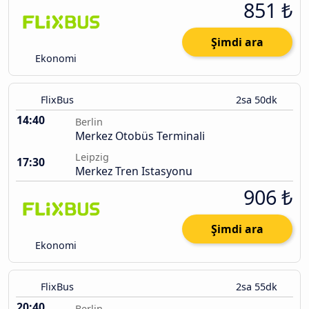
851 ₺
Şimdi ara
Ekonomi
FlixBus
2sa 50dk
14:40
Berlin
Merkez Otobüs Terminali
Leipzig
17:30
Merkez Tren Istasyonu
906 ₺
Şimdi ara
Ekonomi
FlixBus
2sa 55dk
20:40
Berlin