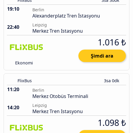
FlixBus
3sa 30dk
19:10
Berlin
Alexanderplatz Tren İstasyonu
Leipzig
22:40
Merkez Tren Istasyonu
1.016 ₺
Şimdi ara
Ekonomi
FlixBus
3sa 0dk
11:20
Berlin
Merkez Otobüs Terminali
Leipzig
14:20
Merkez Tren Istasyonu
1.098 ₺