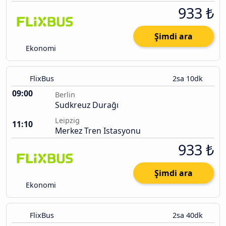
933 ₺
Şimdi ara
Ekonomi
FlixBus
2sa 10dk
09:00
Berlin
Sudkreuz Durağı
Leipzig
11:10
Merkez Tren Istasyonu
933 ₺
Şimdi ara
Ekonomi
FlixBus
2sa 40dk