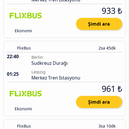
933 ₺
Şimdi ara
Ekonomi
FlixBus
2sa 45dk
22:40
Berlin
Sudkreuz Durağı
Leipzig
01:25
Merkez Tren Istasyonu
961 ₺
Şimdi ara
Ekonomi
FlixBus
3sa 10dk