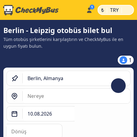
|
|
₺
TRY
Berlin - Leipzig otobüs bilet bul
Tüm otobüs şirketlerini karşılaştırın ve CheckMyBus ile en
uygun fiyatı bulun.
1