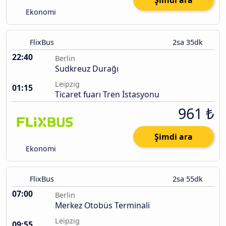
Şimdi ara
Ekonomi
FlixBus
2sa 35dk
22:40
Berlin
Sudkreuz Durağı
Leipzig
01:15
Ticaret fuarı Tren İstasyonu
961 ₺
Şimdi ara
Ekonomi
FlixBus
2sa 55dk
07:00
Berlin
Merkez Otobüs Terminali
Leipzig
09:55