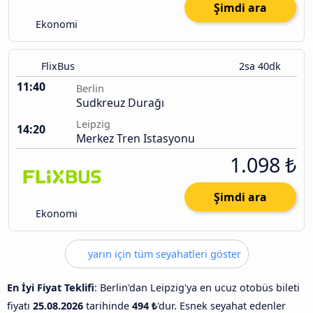
Şimdi ara
Ekonomi
FlixBus
2sa 40dk
11:40
Berlin
Sudkreuz Durağı
Leipzig
14:20
Merkez Tren Istasyonu
1.098 ₺
Şimdi ara
Ekonomi
yarın için tüm seyahatleri göster
En İyi Fiyat Teklifi
: Berlin'dan Leipzig'ya en ucuz otobüs bileti
fiyatı
25.08.2026
tarihinde
494 ₺
'dur. Esnek seyahat edenler