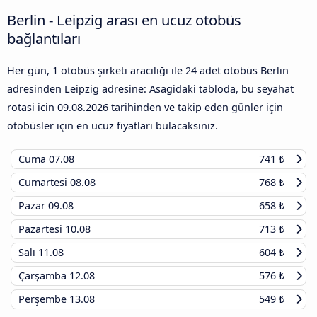
Berlin - Leipzig arası en ucuz otobüs
bağlantıları
Her gün, 1 otobüs şirketi aracılığı ile 24 adet otobüs Berlin
adresinden Leipzig adresine: Asagidaki tabloda, bu seyahat
rotasi icin
09.08.2026
tarihinden ve takip eden günler için
otobüsler için en ucuz fiyatları bulacaksınız.
Cuma
07.08
741 ₺
Cumartesi
08.08
768 ₺
Pazar
09.08
658 ₺
Pazartesi
10.08
713 ₺
Salı
11.08
604 ₺
Çarşamba
12.08
576 ₺
Perşembe
13.08
549 ₺