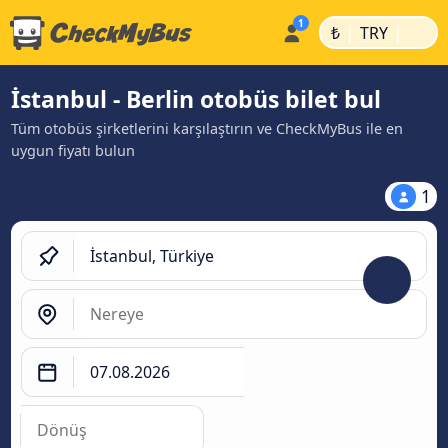
|
|
₺
TRY
İstanbul - Berlin otobüs bilet bul
Tüm otobüs şirketlerini karşılaştırın ve CheckMyBus ile en
uygun fiyatı bulun
1