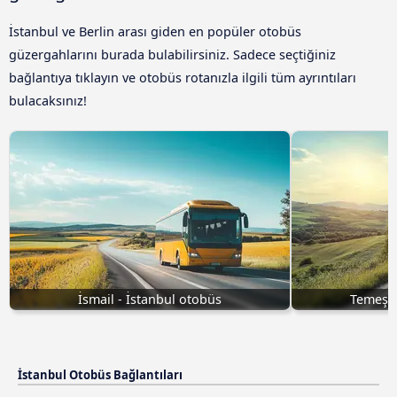
İstanbul ve Berlin arası giden en popüler otobüs
güzergahlarını burada bulabilirsiniz. Sadece seçtiğiniz
bağlantıya tıklayın ve otobüs rotanızla ilgili tüm ayrıntıları
bulacaksınız!
İsmail - İstanbul otobüs
Temeşva
İstanbul Otobüs Bağlantıları