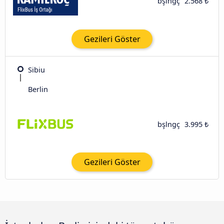
bşlngç
2.568 ₺
Gezileri Göster
Sibiu
Berlin
bşlngç
3.995 ₺
Gezileri Göster