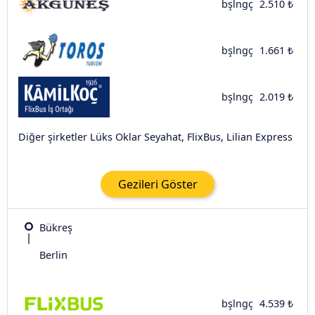
bşlngç
2.510 ₺
bşlngç
1.661 ₺
bşlngç
2.019 ₺
Diğer şirketler Lüks Oklar Seyahat, FlixBus, Lilian Express
Gezileri Göster
Bükreş
Berlin
bşlngç
4.539 ₺