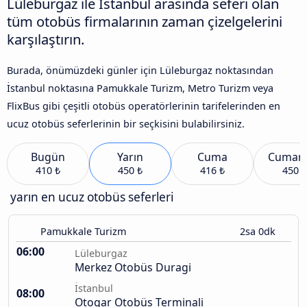
Lüleburgaz ile İstanbul arasında seferi olan
tüm otobüs firmalarının zaman çizelgelerini
karşılaştırın.
Burada, önümüzdeki günler için Lüleburgaz noktasından
İstanbul noktasına Pamukkale Turizm, Metro Turizm veya
FlixBus gibi çeşitli otobüs operatörlerinin tarifelerinden en
ucuz otobüs seferlerinin bir seçkisini bulabilirsiniz.
Bugün
Yarın
Cuma
Cumart
410 ₺
450 ₺
416 ₺
450 ₺
yarın en ucuz otobüs seferleri
Pamukkale Turizm
2sa 0dk
06:00
Lüleburgaz
Merkez Otobüs Duragi
İstanbul
08:00
Otogar Otobüs Terminali