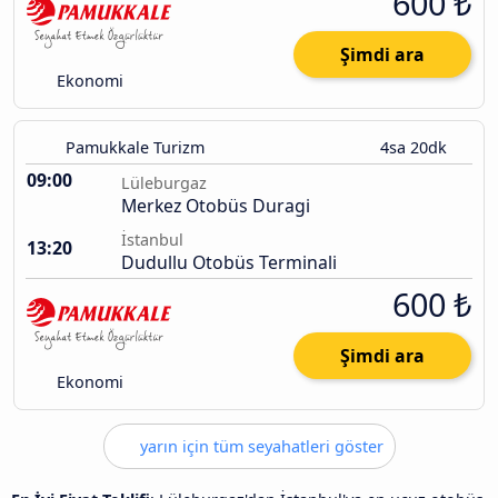
600 ₺
Şimdi ara
Ekonomi
Pamukkale Turizm
4sa 20dk
09:00
Lüleburgaz
Merkez Otobüs Duragi
İstanbul
13:20
Dudullu Otobüs Terminali
600 ₺
Şimdi ara
Ekonomi
yarın için tüm seyahatleri göster