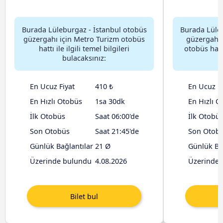
Burada Lüleburgaz - İstanbul otobüs
Burada Lüleb
güzergahı için Metro Turizm otobüs
güzergahı 
hattı ile ilgili temel bilgileri
otobüs hattı 
bulacaksınız:
En Ucuz Fiyat
410 ₺
En Ucuz Fi
En Hızlı Otobüs
1sa 30dk
En Hızlı O
İlk Otobüs
Saat 06:00'de
İlk Otobü
Son Otobüs
Saat 21:45'de
Son Otob
Günlük Bağlantılar
21 Ø
Günlük Ba
Üzerinde bulundu
4.08.2026
Üzerinde 