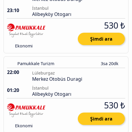
İstanbul
23:10
Alibeyköy Otogarı
530 ₺
Şimdi ara
Ekonomi
Pamukkale Turizm
3sa 20dk
22:00
Lüleburgaz
Merkez Otobüs Duragi
İstanbul
01:20
Alibeyköy Otogarı
530 ₺
Şimdi ara
Ekonomi