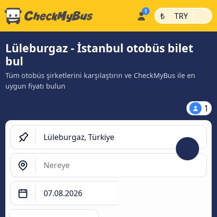
|
|
₺
TRY
Lüleburgaz - İstanbul otobüs bilet
bul
Tüm otobüs şirketlerini karşılaştırın ve CheckMyBus ile en
uygun fiyatı bulun
1