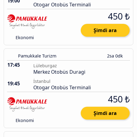
19:00
Otogar Otobüs Terminali
450 ₺
Şimdi ara
Ekonomi
Pamukkale Turizm
2sa 0dk
17:45
Lüleburgaz
Merkez Otobüs Duragi
İstanbul
19:45
Otogar Otobüs Terminali
450 ₺
Şimdi ara
Ekonomi