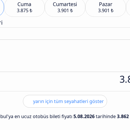
Cuma
Cumartesi
Pazar
3.875 ₺
3.901 ₺
3.901 ₺
i
3.
yarın için tüm seyahatleri göster
nbul'ya en ucuz otobüs bileti fiyatı
5.08.2026
tarihinde
3.862