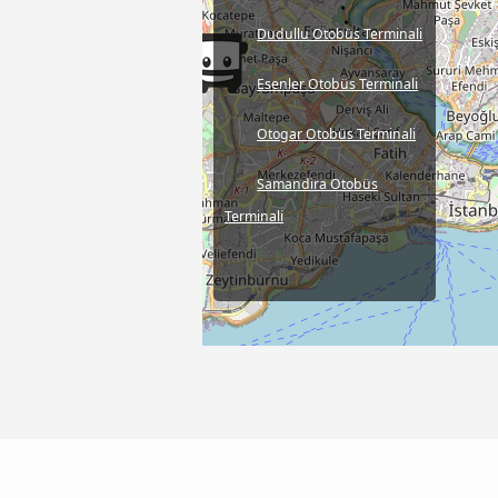
Dudullu Otobüs Terminali
Esenler Otobüs Terminali
Otogar Otobüs Terminali
Samandira Otobüs
Terminali