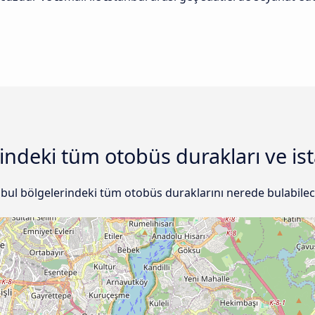
çindeki tüm otobüs durakları ve is
anbul bölgelerindeki tüm otobüs duraklarını nerede bulabilece