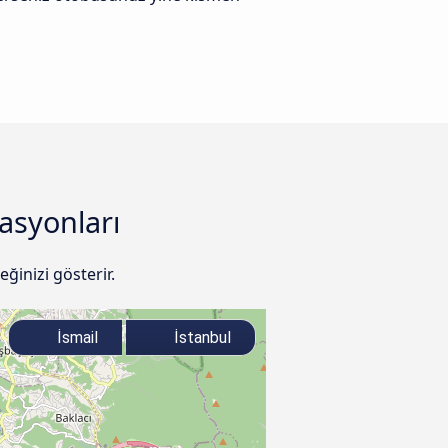
tasyonları
ğinizi gösterir.
İsmail
İstanbul