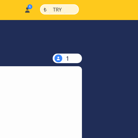
|
|
₺
TRY
1