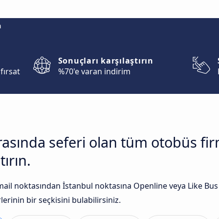
m
Sonuçları karşılaştırın
fırsat
%70'e varan indirim
arasında seferi olan tüm otobüs f
tırın.
ail noktasından İstanbul noktasına Openline veya Like Bus g
rinin bir seçkisini bulabilirsiniz.