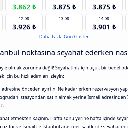
3.862 ₺
3.875 ₺
3.875 ₺
12.08
13.08
14.08
3.926 ₺
3.901 ₺
Daha Fazla Gün Göster
anbul noktasına seyahat ederken nasıl
 öyle olmak zorunda değil! Seyahatiniz için uçuk bir bedel
 için bu hızlı adımları izleyin:
ul adresine önceden ayırtın! Ne kadar erken rezervasyon yapa
 doğrudan istasyondan satın almak yerine İsmail adresinden 
z.
t etmekten kaçının. Hafta sonu yerine hafta içinde seyah
cuzdur ve İsmail ile İstanbul arası geç saatlerde seyahat 