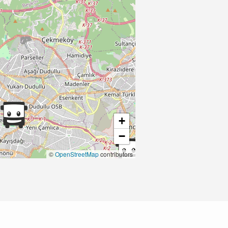
+
−
©
OpenStreetMap
contributors