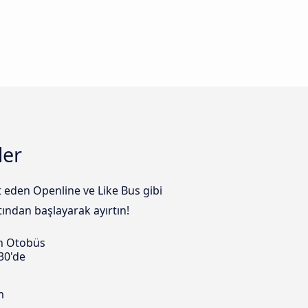
ler
t eden Openline ve Like Bus gibi
atından başlayarak ayırtın!
n Otobüs
30'de
m