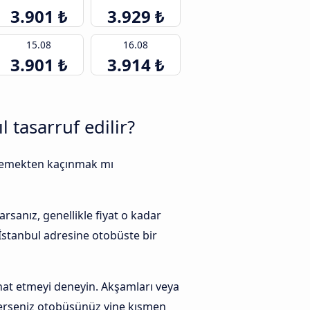
3.901 ₺
3.929 ₺
15.08
16.08
3.901 ₺
3.914 ₺
 tasarruf edilir?
 ödemekten kaçınmak mı
rsanız, genellikle fiyat o kadar
İstanbul adresine otobüste bir
at etmeyi deneyin. Akşamları veya
ederseniz otobüsünüz yine kısmen