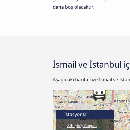
daha boş olacaktır.
İsmail ve İstanbul i
Aşağıdaki harita size İsmail ve İst
İstasyonlar
Alibeyköy Otogarı