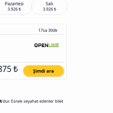
Pazartesi
Salı
3.926 ₺
3.926 ₺
17sa 30dk
875 ₺
Şimdi ara
 ₺
'dur. Esnek seyahat edenler bilet