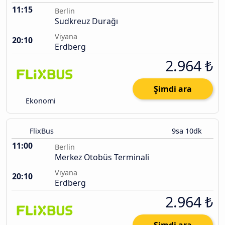
11:15
Berlin
Sudkreuz Durağı
Viyana
20:10
Erdberg
2.964 ₺
Şimdi ara
Ekonomi
FlixBus
9sa 10dk
11:00
Berlin
Merkez Otobüs Terminali
Viyana
20:10
Erdberg
2.964 ₺