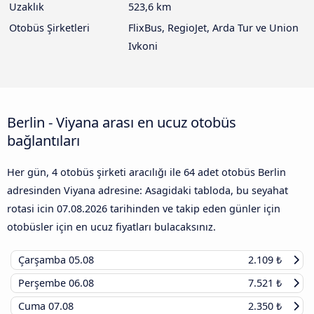
Uzaklık
523,6 km
Otobüs Şirketleri
FlixBus, RegioJet, Arda Tur ve Union
Ivkoni
Berlin - Viyana arası en ucuz otobüs
bağlantıları
Her gün, 4 otobüs şirketi aracılığı ile 64 adet otobüs Berlin
adresinden Viyana adresine: Asagidaki tabloda, bu seyahat
rotasi icin
07.08.2026
tarihinden ve takip eden günler için
otobüsler için en ucuz fiyatları bulacaksınız.
Çarşamba
05.08
2.109 ₺
Perşembe
06.08
7.521 ₺
Cuma
07.08
2.350 ₺