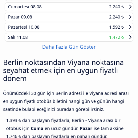
Cumartesi
08.08
2.240 ₺
Pazar
09.08
2.240 ₺
Pazartesi
10.08
1.592 ₺
Salı
11.08
1.472 ₺
Daha Fazla Gün Göster
Berlin noktasından Viyana noktasına
seyahat etmek için en uygun fiyatlı
dönem
Önümüzdeki 30 gün için Berlin adresi ile Viyana adresi arası
en uygun fiyatlı otobüs biletini hangi gün ve günün hangi
saatinde bulabileceğinizi buradan görebilirsiniz.
1.393 ₺ dan başlayan fiyatlarla, Berlin - Viyana arası bir
otobüs için
Cuma
en ucuz gündür.
Pazar
ise tam aksine
1.746 ₺ dan başlayan fiyatlarla en pahalı gündür.