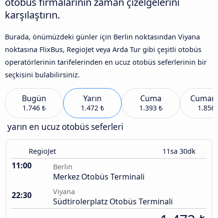
otobüs firmalarının zaman çizelgelerini
karşılaştırın.
Burada, önümüzdeki günler için Berlin noktasından Viyana
noktasına FlixBus, RegioJet veya Arda Tur gibi çeşitli otobüs
operatörlerinin tarifelerinden en ucuz otobüs seferlerinin bir
seçkisini bulabilirsiniz.
Bugün
Yarın
Cuma
Cumart
1.746 ₺
1.472 ₺
1.393 ₺
1.856 
yarın en ucuz otobüs seferleri
RegioJet
11sa 30dk
11:00
Berlin
Merkez Otobüs Terminali
Viyana
22:30
Südtirolerplatz Otobüs Terminali