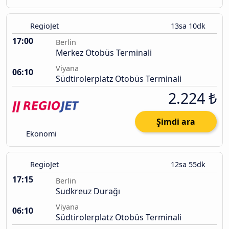
RegioJet
13sa 10dk
17:00
Berlin
Merkez Otobüs Terminali
Viyana
06:10
Südtirolerplatz Otobüs Terminali
2.224 ₺
Şimdi ara
Ekonomi
RegioJet
12sa 55dk
17:15
Berlin
Sudkreuz Durağı
Viyana
06:10
Südtirolerplatz Otobüs Terminali