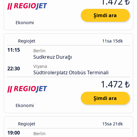
1.472 ₺
Şimdi ara
Ekonomi
RegioJet
11sa 15dk
11:15
Berlin
Sudkreuz Durağı
Viyana
22:30
Südtirolerplatz Otobüs Terminali
1.472 ₺
Şimdi ara
Ekonomi
RegioJet
15sa 21dk
19:00
Berlin