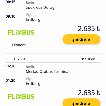
00:15
Berlin
Sudkreuz Durağı
Viyana
09:10
Erdberg
2.635 ₺
Şimdi ara
Ekonomi
FlixBus
9sa 10dk
16:20
Berlin
Merkez Otobüs Terminali
Viyana
01:30
Erdberg
2.635 ₺
Şimdi ara