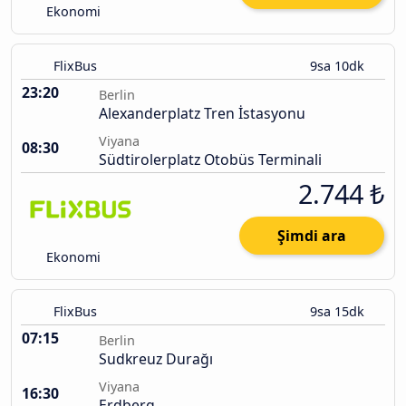
Ekonomi
FlixBus
9sa 10dk
23:20
Berlin
Alexanderplatz Tren İstasyonu
Viyana
08:30
Südtirolerplatz Otobüs Terminali
2.744 ₺
Şimdi ara
Ekonomi
FlixBus
9sa 15dk
07:15
Berlin
Sudkreuz Durağı
Viyana
16:30
Erdberg