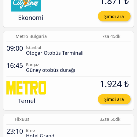
1.871 ₺
Ekonomi
Şimdi ara
Metro Bulgaria
7sa 45dk
09:00
İstanbul
Otogar Otobüs Terminali
16:45
Burgaz
Güney otobüs durağı
1.924 ₺
Temel
Şimdi ara
FlixBus
32sa 50dk
23:10
Brno
Hotel Grand