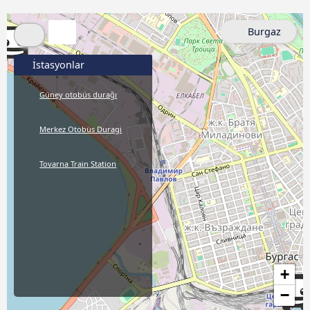
Burgaz
İstasyonlar
Güney otobüs durağı
Merkez Otobüs Duragi
Tovarna Train Station
+
−