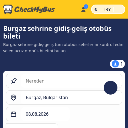
|
|
₺
TRY
Burgaz sehrine gidiş-geliş otobüs
bileti
Burgaz sehrine gidiş-geliş tüm otobüs seferlerini kontrol edin
ve en ucuz otobüs biletini bulun
1