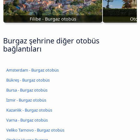
Filibe - Burgaz otobüs
Otob
Burgaz şehrine diğer otobüs
bağlantıları
Amsterdam - Burgaz otobüs
Bükreş - Burgaz otobüs
Bursa - Burgaz otobüs
İzmir - Burgaz otobüs
Kazanlık - Burgaz otobüs
Varna - Burgaz otobüs
Veliko Tarnovo - Burgaz otobüs
Otobüs Viyana Burgaz