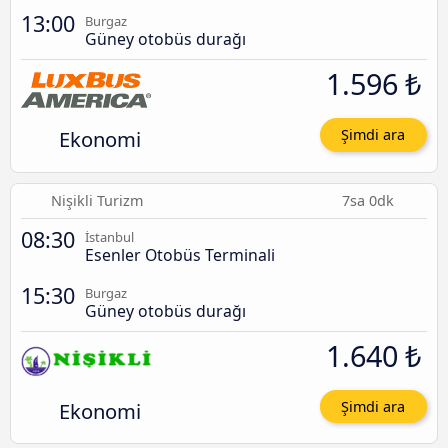
13:00
Burgaz
Güney otobüs durağı
1.596 ₺
Ekonomi
Şimdi ara
Nişikli Turizm
7sa 0dk
08:30
İstanbul
Esenler Otobüs Terminali
15:30
Burgaz
Güney otobüs durağı
1.640 ₺
Ekonomi
Şimdi ara