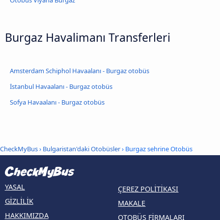
Burgaz Havalimanı Transferleri
Amsterdam Schiphol Havaalanı - Burgaz otobüs
İstanbul Havaalanı - Burgaz otobüs
Sofya Havaalanı - Burgaz otobüs
CheckMyBus
›
Bulgaristan'daki Otobüsler
› Burgaz sehrine Otobüs
YASAL
ÇEREZ POLITIKASI
GIZLILIK
MAKALE
HAKKIMIZDA
OTOBÜS FIRMALARI