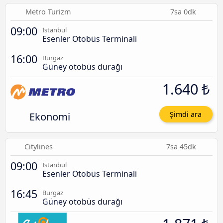
Metro Turizm
7sa 0dk
09:00
İstanbul
Esenler Otobüs Terminali
16:00
Burgaz
Güney otobüs durağı
1.640 ₺
Ekonomi
Şimdi ara
Citylines
7sa 45dk
09:00
İstanbul
Esenler Otobüs Terminali
16:45
Burgaz
Güney otobüs durağı