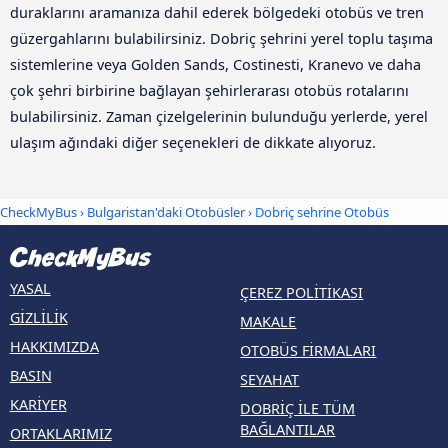
duraklarını aramanıza dahil ederek bölgedeki otobüs ve tren
güzergahlarını bulabilirsiniz. Dobriç şehrini yerel toplu taşıma
sistemlerine veya Golden Sands, Costinesti, Kranevo ve daha
çok şehri birbirine bağlayan şehirlerarası otobüs rotalarını
bulabilirsiniz. Zaman çizelgelerinin bulunduğu yerlerde, yerel
ulaşım ağındaki diğer seçenekleri de dikkate alıyoruz.
CheckMyBus
›
Bulgaristan'daki Otobüsler
› Dobriç sehrine Otobüs
YASAL
ÇEREZ POLITIKASI
GIZLILIK
MAKALE
HAKKIMIZDA
OTOBÜS FIRMALARI
BASIN
SEYAHAT
KARIYER
DOBRIÇ ILE TÜM
BAĞLANTILAR
ORTAKLARIMIZ