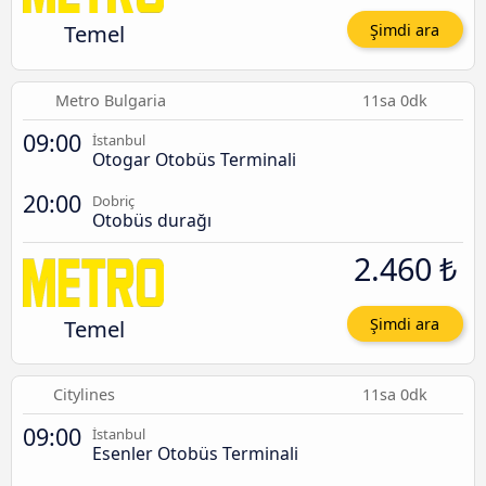
Temel
Şimdi ara
Metro Bulgaria
11sa 0dk
09:00
İstanbul
Otogar Otobüs Terminali
20:00
Dobriç
Otobüs durağı
2.460 ₺
Temel
Şimdi ara
Citylines
11sa 0dk
09:00
İstanbul
Esenler Otobüs Terminali