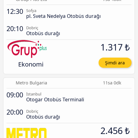
12:30
Sofya
pl. Sveta Nedelya Otobüs durağı
20:10
Dobriç
Otobüs durağı
1.317 ₺
Ekonomi
Şimdi ara
Metro Bulgaria
11sa 0dk
09:00
İstanbul
Otogar Otobüs Terminali
20:00
Dobriç
Otobüs durağı
2.456 ₺