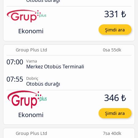
Otobüs durağı
331 ₺
Ekonomi
Şimdi ara
Group Plus Ltd
0sa 55dk
07:00
Varna
Merkez Otobüs Terminali
07:55
Dobriç
Otobüs durağı
346 ₺
Ekonomi
Şimdi ara
Group Plus Ltd
7sa 40dk