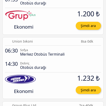
Otobüs durağı
1.200 ₺
Ekonomi
Şimdi ara
Union Ivkoni
8sa 0dk
06:30
Sofya
Merkez Otobüs Terminali
14:30
Dobriç
Otobüs durağı
1.232 ₺
Ekonomi
Şimdi ara
Group Plus Ltd
7sa 40dk