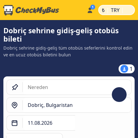
|
|
₺
TRY
Dobriç sehrine gidiş-geliş otobüs
bileti
Dobriç sehrine gidiş-geliş tüm otobüs seferlerini kontrol edin
ve en ucuz otobüs biletini bulun
1