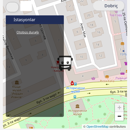
Dobriç
İstasyonlar
Otobüs durağı
+
−
©
OpenStreetMap
contributors