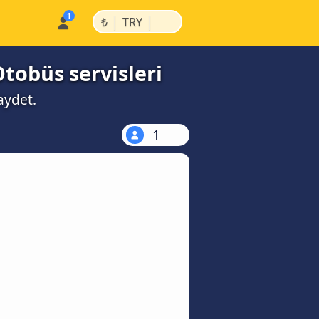
|
|
₺
TRY
Otobüs servisleri
aydet.
1