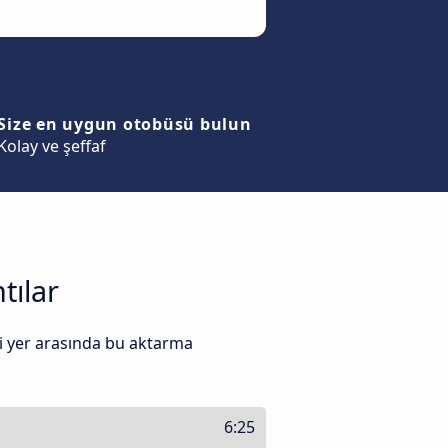
Size en uygun otobüsü bulun
Kolay ve şeffaf
tılar
ki yer arasında bu aktarma
6:25