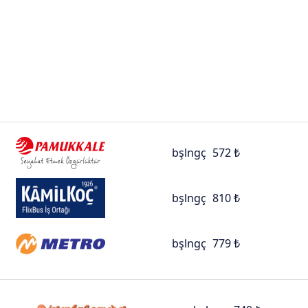
bşlngç
572 ₺
bşlngç
810 ₺
bşlngç
779 ₺