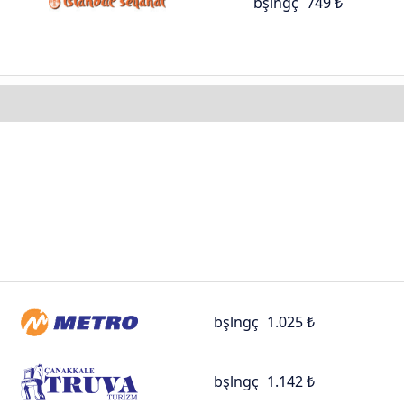
bşlngç
749 ₺
bşlngç
1.025 ₺
bşlngç
1.142 ₺