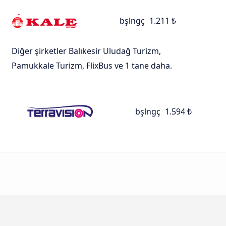
bşlngç
1.211 ₺
Diğer şirketler Balıkesir Uludağ Turizm,
Pamukkale Turizm, FlixBus ve 1 tane daha.
bşlngç
1.594 ₺