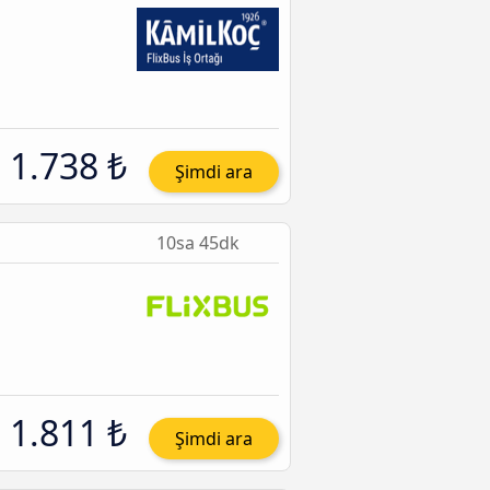
1.738 ₺
Şimdi ara
10sa 45dk
1.811 ₺
Şimdi ara