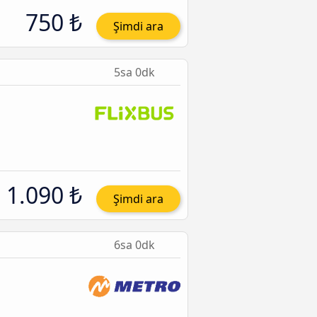
750 ₺
Şimdi ara
5sa 0dk
1.090 ₺
Şimdi ara
6sa 0dk