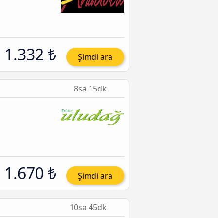
1.332 ₺
Şimdi ara
8sa 15dk
1.670 ₺
Şimdi ara
10sa 45dk