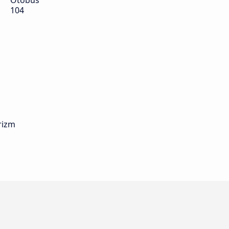
Otobüs
104
rizm