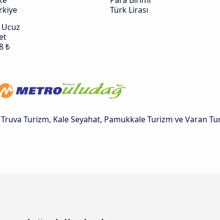
ke
Para Birimi
rkiye
Türk Lirası
 Ucuz
et
8 ₺
e Truva Turizm, Kale Seyahat, Pamukkale Turizm ve Varan Tu