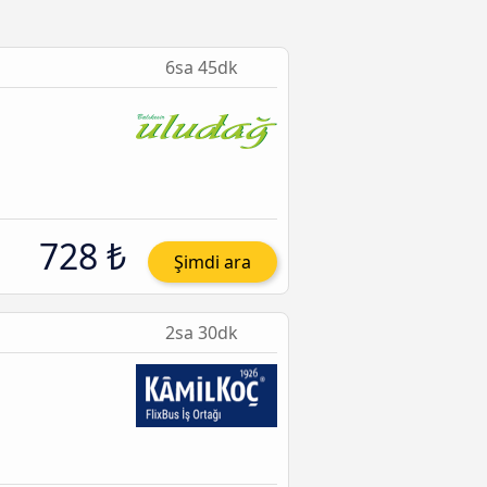
6sa 45dk
728 ₺
Şimdi ara
2sa 30dk