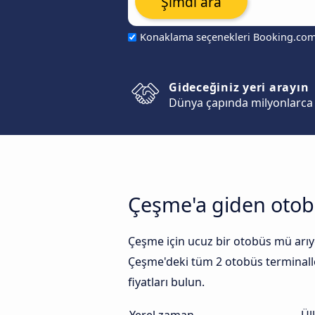
Şimdi ara
Konaklama seçenekleri Booking.co
Gideceğiniz yeri arayın
Dünya çapında milyonlarca 
Çeşme'a giden otob
Çeşme için ucuz bir otobüs mü arıyo
Çeşme'deki tüm 2 otobüs terminaller
fiyatları bulun.