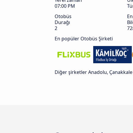
Yerel zaman
Ül
07:00 PM
Tü
Otobüs
En
Durağı
Bil
2
72
En popüler Otobüs Şirketi
Diğer şirketler Anadolu, Çanakkal