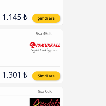
1.145 ₺
Şimdi ara
5sa 45dk
1.301 ₺
Şimdi ara
8sa 0dk