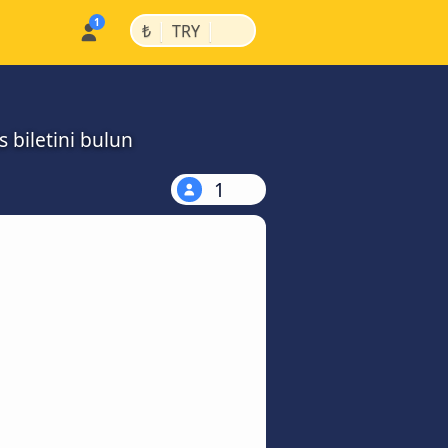
|
|
₺
TRY
 biletini bulun
1