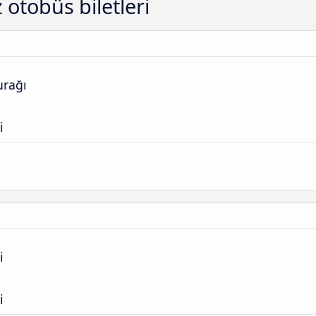
otobüs biletleri
urağı
i
i
i