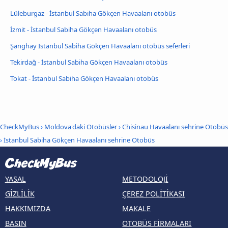
Lüleburgaz - İstanbul Sabiha Gökçen Havaalanı otobüs
İzmit - İstanbul Sabiha Gökçen Havaalanı otobüs
Şanghay İstanbul Sabiha Gökçen Havaalanı otobüs seferleri
Tekirdağ - İstanbul Sabiha Gökçen Havaalanı otobüs
Tokat - İstanbul Sabiha Gökçen Havaalanı otobüs
CheckMyBus
›
Moldova'daki Otobüsler
›
Chisinau Havaalanı sehrine Otobüs
›
İstanbul Sabiha Gökçen Havaalanı sehrine Otobüs
YASAL
METODOLOJI
GIZLILIK
ÇEREZ POLITIKASI
HAKKIMIZDA
MAKALE
BASIN
OTOBÜS FIRMALARI