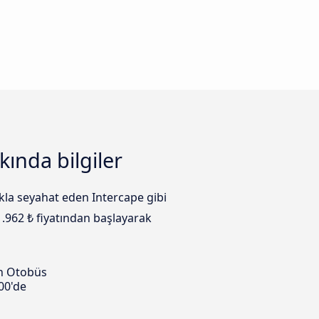
kında bilgiler
ıkla seyahat eden Intercape gibi
1.962 ₺ fiyatından başlayarak
n Otobüs
00'de