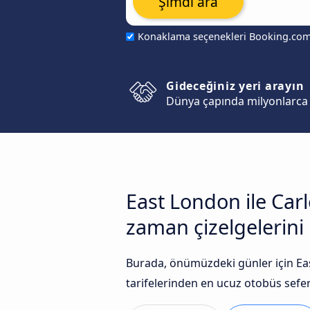
Şimdi ara
Konaklama seçenekleri Booking.co
Gideceğiniz yeri arayın
Dünya çapında milyonlarca 
East London ile Carl
zaman çizelgelerini k
Burada, önümüzdeki günler için Eas
tarifelerinden en ucuz otobüs seferle