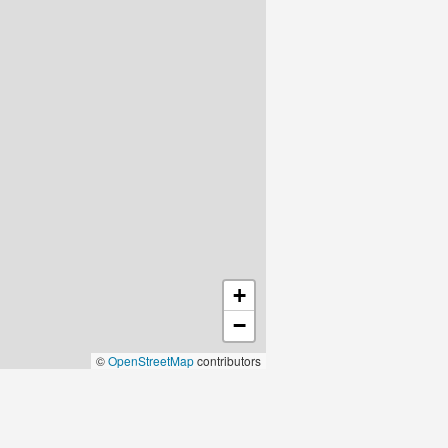
+
−
©
OpenStreetMap
contributors