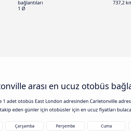
bağlantıları
737,2 k
1 Ø
onville arası en ucuz otobüs bağla
 ile 1 adet otobüs East London adresinden Carletonville adre
takip eden günler için otobüsler için en ucuz fiyatları bulaca
Çarşamba
Perşembe
Cuma