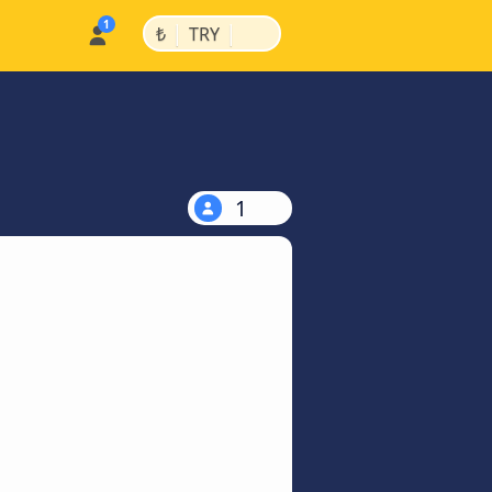
|
|
₺
TRY
1