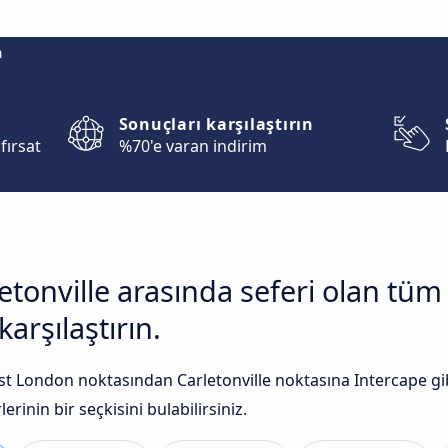
m
Sonuçları karşılaştırın
fırsat
%70'e varan indirim
etonville arasında seferi olan tüm
arşılaştırın.
t London noktasından Carletonville noktasına Intercape gibi
rinin bir seçkisini bulabilirsiniz.