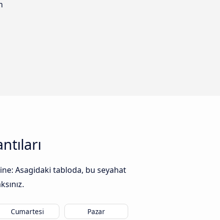
m
ntıları
sine: Asagidaki tabloda, bu seyahat
ksınız.
Cumartesi
Pazar