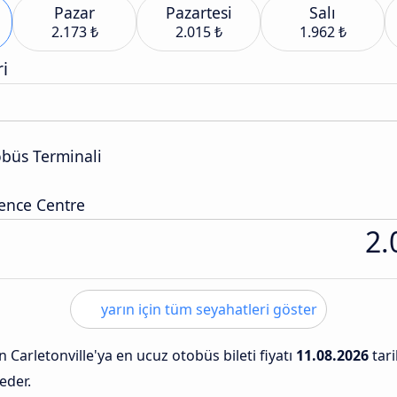
Pazar
Pazartesi
Salı
2.173 ₺
2.015 ₺
1.962 ₺
i
obüs Terminali
ence Centre
2.
yarın için tüm seyahatleri göster
 Carletonville'ya en ucuz otobüs bileti fiyatı
11.08.2026
tar
eder.