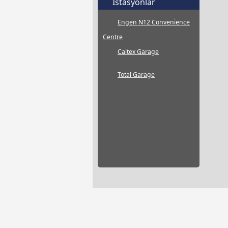
İstasyonlar
Engen N12 Convenience
Centre
Caltex Garage
Total Garage