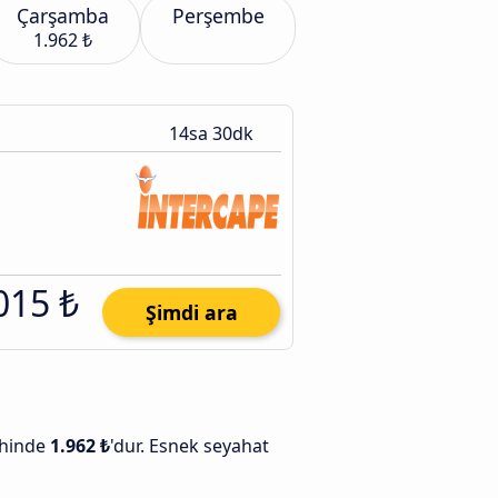
Çarşamba
Perşembe
1.962 ₺
14sa 30dk
015 ₺
Şimdi ara
ihinde
1.962 ₺
'dur. Esnek seyahat