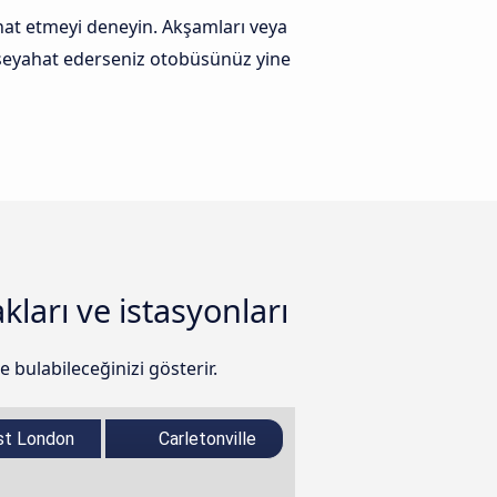
at etmeyi deneyin. Akşamları veya
e seyahat ederseniz otobüsünüz yine
ları ve istasyonları
 bulabileceğinizi gösterir.
st London
Carletonville