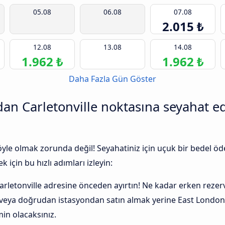
05.08
06.08
07.08
2.015 ₺
12.08
13.08
14.08
1.962 ₺
1.962 ₺
Daha Fazla Gün Göster
an Carletonville noktasına seyahat ed
 öyle olmak zorunda değil! Seyahatiniz için uçuk bir bedel
 için bu hızlı adımları izleyin:
arletonville adresine önceden ayırtın! Ne kadar erken rezerv
a veya doğrudan istasyondan satın almak yerine East London
in olacaksınız.