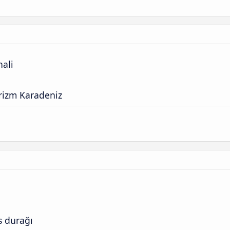
ali
rizm Karadeniz
s durağı