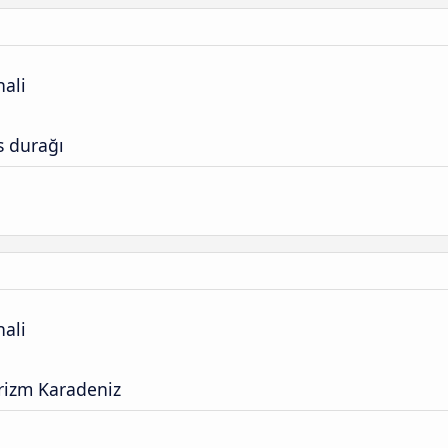
ali
s durağı
ali
rizm Karadeniz