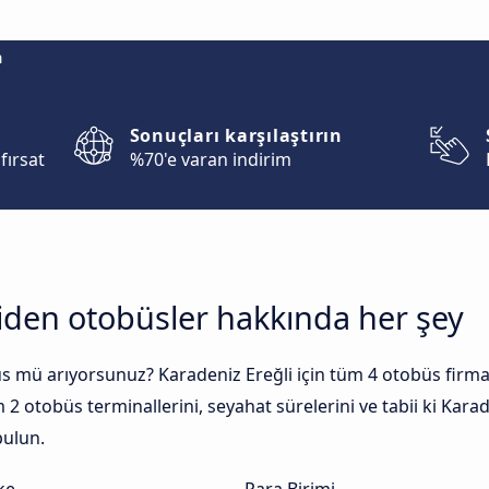
m
Sonuçları karşılaştırın
fırsat
%70'e varan indirim
giden otobüsler hakkında her şey
s mü arıyorsunuz? Karadeniz Ereğli için tüm 4 otobüs firmalar
m 2 otobüs terminallerini, seyahat sürelerini ve tabii ki Kar
 bulun.