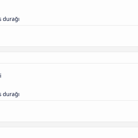
s durağı
i
s durağı