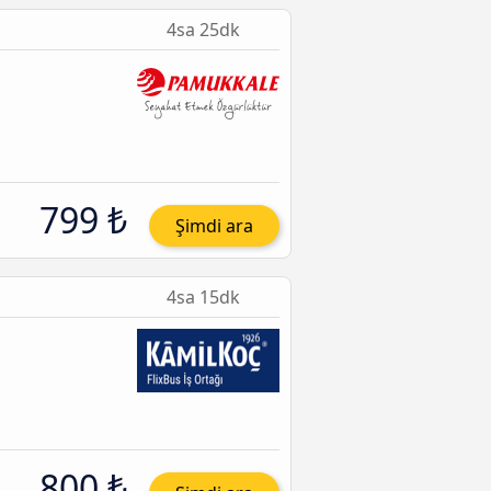
4sa 25dk
799 ₺
Şimdi ara
4sa 15dk
800 ₺