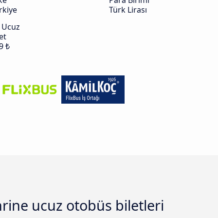
ke
Para Birimi
rkiye
Türk Lirası
 Ucuz
et
9 ₺
rine ucuz otobüs biletleri