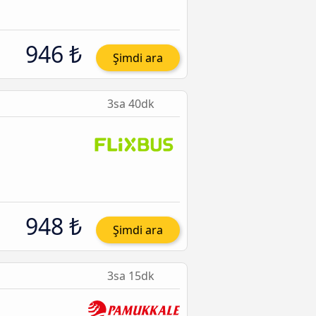
946 ₺
Şimdi ara
3sa 40dk
948 ₺
Şimdi ara
3sa 15dk