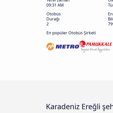
Yerel zaman
Ül
09:31 AM
Tü
Otobüs
En
Durağı
Bil
2
79
En popüler Otobüs Şirketi
Karadeniz Ereğli şeh