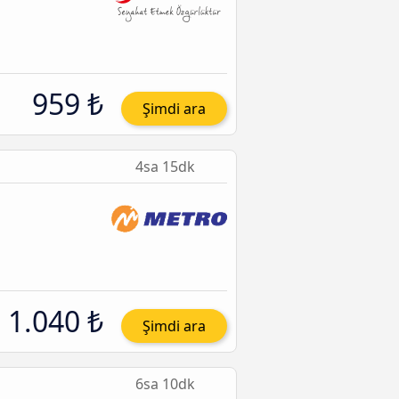
959 ₺
Şimdi ara
4sa 15dk
1.040 ₺
Şimdi ara
6sa 10dk