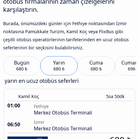
otobüs firmalarının zaman çizelgelerini
karşılaştırın.
Burada, önümüzdeki günler için Fethiye noktasından İzmir
noktasına Pamukkale Turizm, Kamil Koç veya FlixBus gibi
çeşitli otobüs operatörlerinin tarifelerinden en ucuz otobüs
seferlerinin bir seçkisini bulabilirsiniz.
Bugün
Yarın
Cuma
Cumart
680 ₺
680 ₺
680 ₺
696 ₺
yarın en ucuz otobüs seferleri
Kamil Koç
5sa 50dk
01:00
Fethiye
Merkez Otobüs Terminali
İzmir
06:50
Merkez Otobüs Terminali