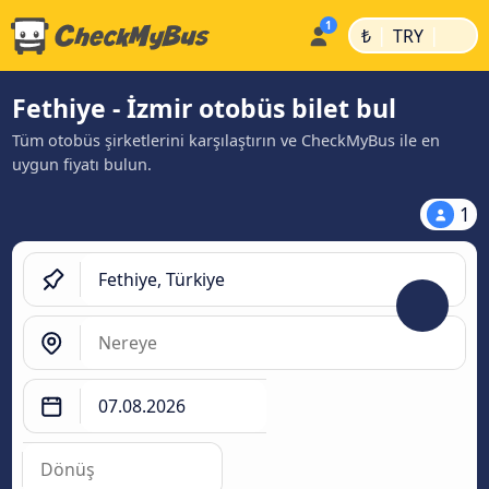
|
|
₺
TRY
Fethiye - İzmir otobüs bilet bul
Tüm otobüs şirketlerini karşılaştırın ve CheckMyBus ile en
uygun fiyatı bulun.
1