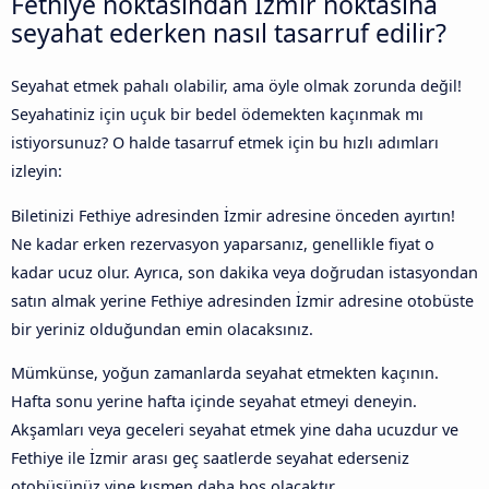
Fethiye noktasından İzmir noktasına
seyahat ederken nasıl tasarruf edilir?
Seyahat etmek pahalı olabilir, ama öyle olmak zorunda değil!
Seyahatiniz için uçuk bir bedel ödemekten kaçınmak mı
istiyorsunuz? O halde tasarruf etmek için bu hızlı adımları
izleyin:
Biletinizi Fethiye adresinden İzmir adresine önceden ayırtın!
Ne kadar erken rezervasyon yaparsanız, genellikle fiyat o
kadar ucuz olur. Ayrıca, son dakika veya doğrudan istasyondan
satın almak yerine Fethiye adresinden İzmir adresine otobüste
bir yeriniz olduğundan emin olacaksınız.
Mümkünse, yoğun zamanlarda seyahat etmekten kaçının.
Hafta sonu yerine hafta içinde seyahat etmeyi deneyin.
Akşamları veya geceleri seyahat etmek yine daha ucuzdur ve
Fethiye ile İzmir arası geç saatlerde seyahat ederseniz
otobüsünüz yine kısmen daha boş olacaktır.