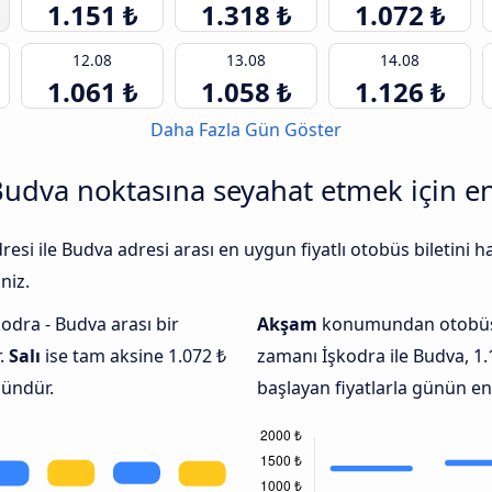
1.151 ₺
1.318 ₺
1.072 ₺
12.08
13.08
14.08
1.061 ₺
1.058 ₺
1.126 ₺
Daha Fazla Gün Göster
udva noktasına seyahat etmek için e
esi ile Budva adresi arası en uygun fiyatlı otobüs biletini
niz.
kodra - Budva arası bir
Akşam
konumundan otobüs b
.
Salı
ise tam aksine 1.072 ₺
zamanı İşkodra ile Budva, 1.1
gündür.
başlayan fiyatlarla günün en