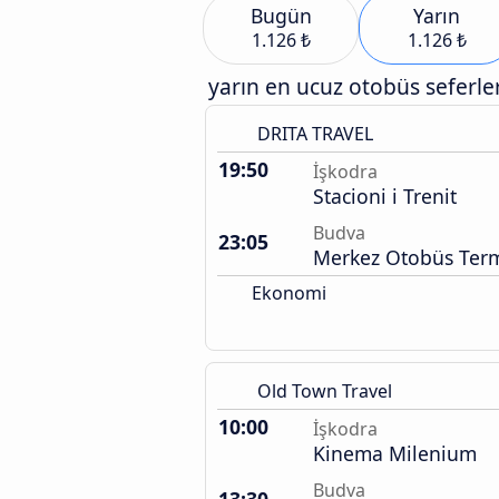
Bugün
Yarın
1.126 ₺
1.126 ₺
yarın en ucuz otobüs seferler
DRITA TRAVEL
19:50
İşkodra
Stacioni i Trenit
Budva
23:05
Merkez Otobüs Term
Ekonomi
Old Town Travel
10:00
İşkodra
Kinema Milenium
Budva