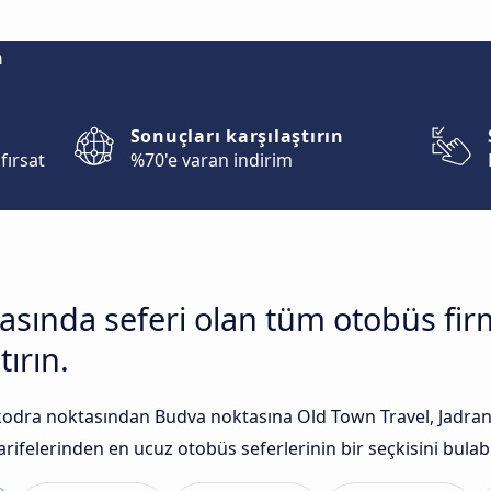
m
Sonuçları karşılaştırın
fırsat
%70'e varan indirim
rasında seferi olan tüm otobüs fi
tırın.
kodra noktasından Budva noktasına Old Town Travel, Jadra
arifelerinden en ucuz otobüs seferlerinin bir seçkisini bulabil