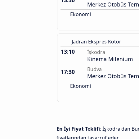
13:30
Merkez Otobüs Term
Ekonomi
Jadran Ekspres Kotor
13:10
İşkodra
Kinema Milenium
Budva
17:30
Merkez Otobüs Term
Ekonomi
En İyi Fiyat Teklifi
: İşkodra'dan Bud
fiyatlarından tasarruf eder.