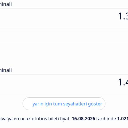
inali
1.
inali
1.
yarın için tüm seyahatleri göster
va'ya en ucuz otobüs bileti fiyatı
16.08.2026
tarihinde
1.02