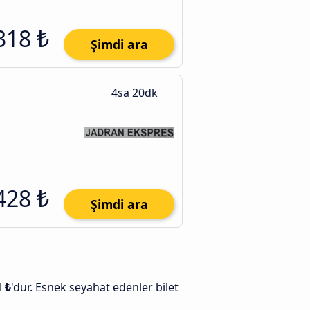
318 ₺
Şimdi ara
4sa 20dk
428 ₺
Şimdi ara
1 ₺
'dur. Esnek seyahat edenler bilet