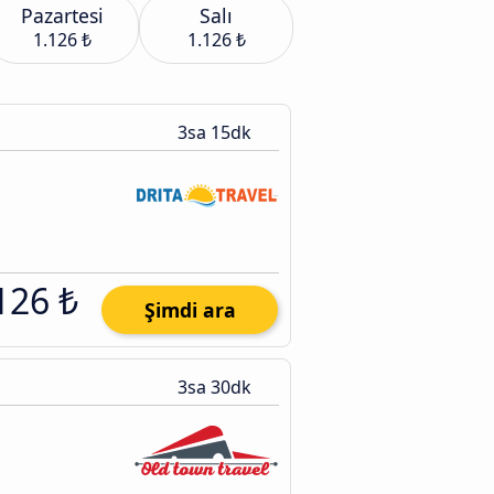
Pazartesi
Salı
1.126 ₺
1.126 ₺
3sa 15dk
126 ₺
Şimdi ara
3sa 30dk