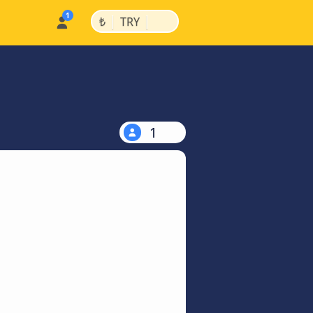
|
|
₺
TRY
1