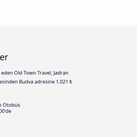
ler
t eden Old Town Travel, Jadran
dresinden Budva adresine 1.021 ₺
n Otobüs
00'de