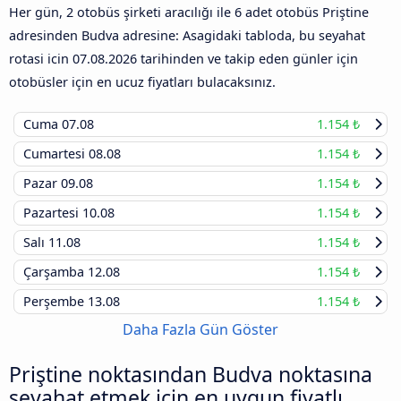
Her gün, 2 otobüs şirketi aracılığı ile 6 adet otobüs Priştine
adresinden Budva adresine: Asagidaki tabloda, bu seyahat
rotasi icin
07.08.2026
tarihinden ve takip eden günler için
otobüsler için en ucuz fiyatları bulacaksınız.
Cuma
07.08
1.154 ₺
Cumartesi
08.08
1.154 ₺
Pazar
09.08
1.154 ₺
Pazartesi
10.08
1.154 ₺
Salı
11.08
1.154 ₺
Çarşamba
12.08
1.154 ₺
Perşembe
13.08
1.154 ₺
Daha Fazla Gün Göster
Priştine noktasından Budva noktasına
seyahat etmek için en uygun fiyatlı