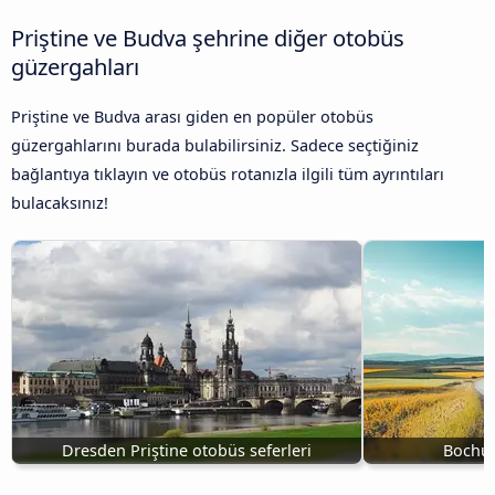
Priştine ve Budva şehrine diğer otobüs
güzergahları
Priştine ve Budva arası giden en popüler otobüs
güzergahlarını burada bulabilirsiniz. Sadece seçtiğiniz
bağlantıya tıklayın ve otobüs rotanızla ilgili tüm ayrıntıları
bulacaksınız!
Dresden Priştine otobüs seferleri
Bochum