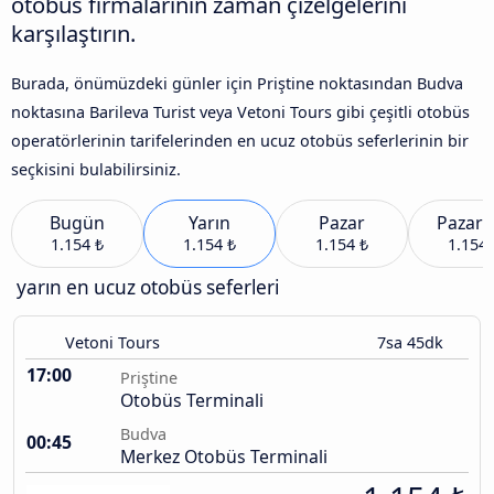
otobüs firmalarının zaman çizelgelerini
karşılaştırın.
Burada, önümüzdeki günler için Priştine noktasından Budva
noktasına Barileva Turist veya Vetoni Tours gibi çeşitli otobüs
operatörlerinin tarifelerinden en ucuz otobüs seferlerinin bir
seçkisini bulabilirsiniz.
Bugün
Yarın
Pazar
Pazart
1.154 ₺
1.154 ₺
1.154 ₺
1.154 
yarın en ucuz otobüs seferleri
Vetoni Tours
7sa 45dk
17:00
Priştine
Otobüs Terminali
Budva
00:45
Merkez Otobüs Terminali