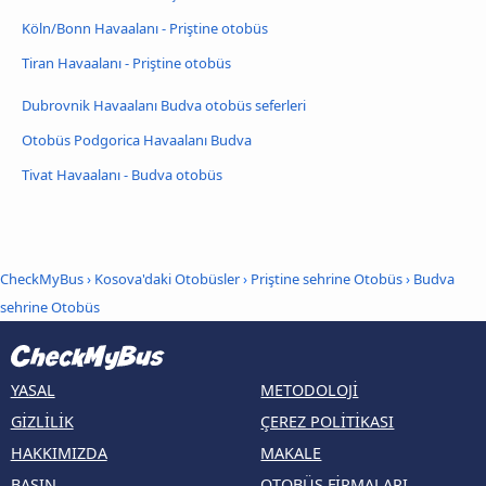
Köln/Bonn Havaalanı - Priştine otobüs
Tiran Havaalanı - Priştine otobüs
Dubrovnik Havaalanı Budva otobüs seferleri
Otobüs Podgorica Havaalanı Budva
Tivat Havaalanı - Budva otobüs
CheckMyBus
›
Kosova'daki Otobüsler
›
Priştine sehrine Otobüs
›
Budva
sehrine Otobüs
YASAL
METODOLOJI
GIZLILIK
ÇEREZ POLITIKASI
HAKKIMIZDA
MAKALE
BASIN
OTOBÜS FIRMALARI