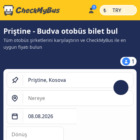
|
|
₺
TRY
Priştine - Budva otobüs bilet bul
Tüm otobüs şirketlerini karşılaştırın ve CheckMyBus ile en
uygun fiyatı bulun
1