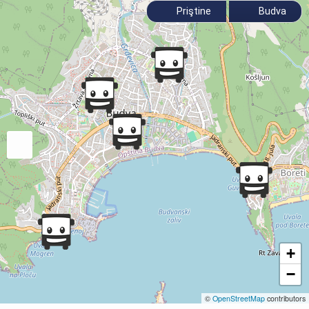
Priştine
Budva
+
−
©
OpenStreetMap
contributors