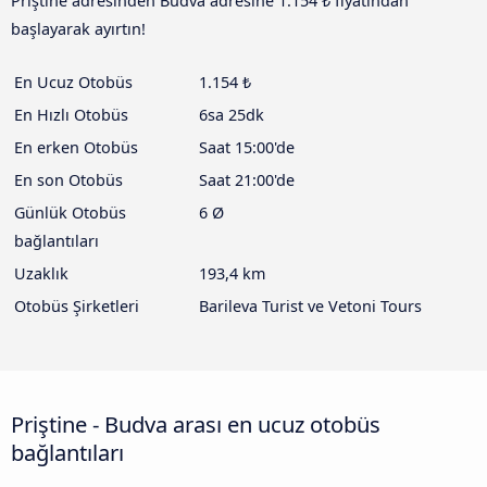
Priştine adresinden Budva adresine 1.154 ₺ fiyatından
başlayarak ayırtın!
En Ucuz Otobüs
1.154 ₺
En Hızlı Otobüs
6sa 25dk
En erken Otobüs
Saat 15:00'de
En son Otobüs
Saat 21:00'de
Günlük Otobüs
6 Ø
bağlantıları
Uzaklık
193,4 km
Otobüs Şirketleri
Barileva Turist ve Vetoni Tours
Priştine - Budva arası en ucuz otobüs
bağlantıları