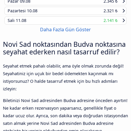
Pazar
09.08
2.345 ₺
Pazartesi
10.08
2.321 ₺
Salı
11.08
2.141 ₺
Daha Fazla Gün Göster
Novi Sad noktasından Budva noktasına
seyahat ederken nasıl tasarruf edilir?
Seyahat etmek pahalı olabilir, ama öyle olmak zorunda değil!
Seyahatiniz için uçuk bir bedel ödemekten kaçınmak mı
istiyorsunuz? O halde tasarruf etmek için bu hızlı adımları
izleyin:
Biletinizi Novi Sad adresinden Budva adresine önceden ayırtın!
Ne kadar erken rezervasyon yaparsanız, genellikle fiyat o
kadar ucuz olur. Ayrıca, son dakika veya doğrudan istasyondan
satın almak yerine Novi Sad adresinden Budva adresine
otobüste bir yeriniz olduğundan emin olacaksınız.