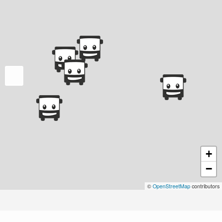
+
−
©
OpenStreetMap
contributors