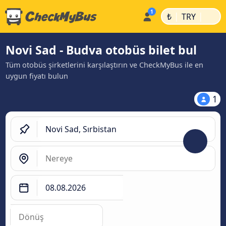
|
|
₺
TRY
Novi Sad - Budva otobüs bilet bul
Tüm otobüs şirketlerini karşılaştırın ve CheckMyBus ile en
uygun fiyatı bulun
1