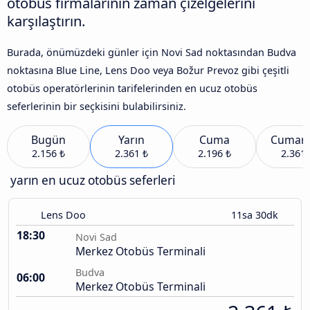
otobüs firmalarının zaman çizelgelerini
karşılaştırın.
Burada, önümüzdeki günler için Novi Sad noktasından Budva
noktasına Blue Line, Lens Doo veya Božur Prevoz gibi çeşitli
otobüs operatörlerinin tarifelerinden en ucuz otobüs
seferlerinin bir seçkisini bulabilirsiniz.
Bugün
Yarın
Cuma
Cumart
2.156 ₺
2.361 ₺
2.196 ₺
2.361 
yarın en ucuz otobüs seferleri
Lens Doo
11sa 30dk
18:30
Novi Sad
Merkez Otobüs Terminali
Budva
06:00
Merkez Otobüs Terminali