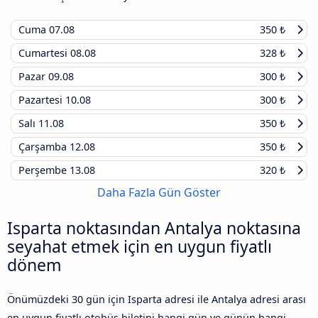
Cuma
07.08
350 ₺
Cumartesi
08.08
328 ₺
Pazar
09.08
300 ₺
Pazartesi
10.08
300 ₺
Salı
11.08
350 ₺
Çarşamba
12.08
350 ₺
Perşembe
13.08
320 ₺
Daha Fazla Gün Göster
Isparta noktasından Antalya noktasına
seyahat etmek için en uygun fiyatlı
dönem
Önümüzdeki 30 gün için Isparta adresi ile Antalya adresi arası
en uygun fiyatlı otobüs biletini hangi gün ve günün hangi