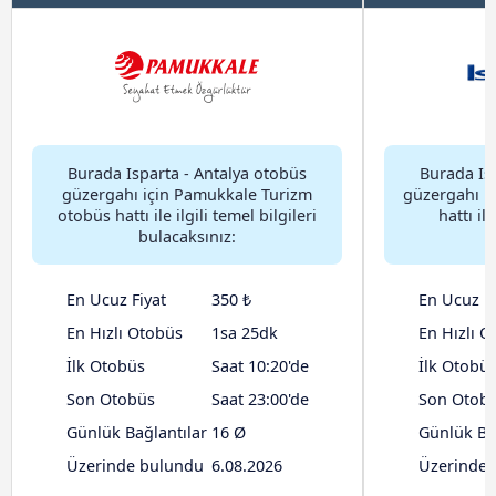
Burada Isparta - Antalya otobüs
Burada Is
güzergahı için Pamukkale Turizm
güzergahı iç
otobüs hattı ile ilgili temel bilgileri
hattı ile
bulacaksınız:
En Ucuz Fiyat
350 ₺
En Ucuz Fi
En Hızlı Otobüs
1sa 25dk
En Hızlı O
İlk Otobüs
Saat 10:20'de
İlk Otobü
Son Otobüs
Saat 23:00'de
Son Otob
Günlük Bağlantılar
16 Ø
Günlük Ba
Üzerinde bulundu
6.08.2026
Üzerinde 