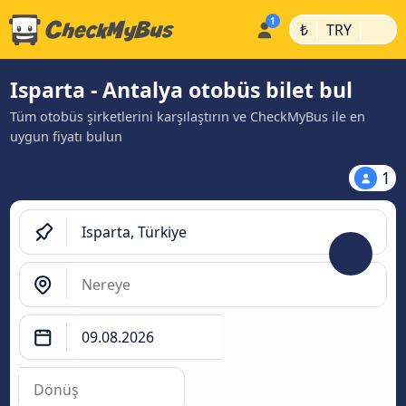
|
|
₺
TRY
Isparta - Antalya otobüs bilet bul
Tüm otobüs şirketlerini karşılaştırın ve CheckMyBus ile en
uygun fiyatı bulun
1