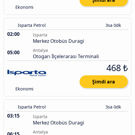
Şimdi ara
Ekonomi
Isparta Petrol
3sa 0dk
02:00
Isparta
Merkez Otobüs Duragi
Antalya
05:00
Otogarı İlçelerarası Terminali
468 ₺
Şimdi ara
Ekonomi
Isparta Petrol
3sa 0dk
03:15
Isparta
Merkez Otobüs Duragi
Antalya
06:15