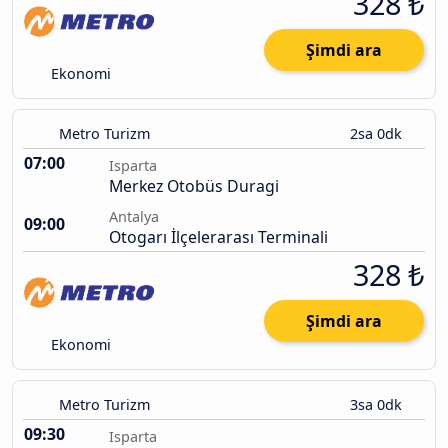
328 ₺
Şimdi ara
Ekonomi
Metro Turizm
2sa 0dk
07:00
Isparta
Merkez Otobüs Duragi
Antalya
09:00
Otogarı İlçelerarası Terminali
328 ₺
Şimdi ara
Ekonomi
Metro Turizm
3sa 0dk
09:30
Isparta