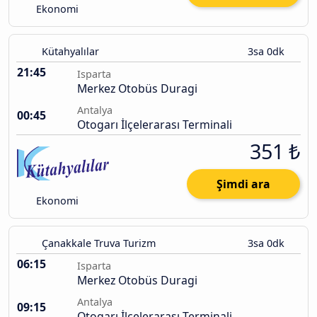
Ekonomi
Kütahyalılar
3sa 0dk
21:45
Isparta
Merkez Otobüs Duragi
Antalya
00:45
Otogarı İlçelerarası Terminali
351 ₺
Şimdi ara
Ekonomi
Çanakkale Truva Turizm
3sa 0dk
06:15
Isparta
Merkez Otobüs Duragi
Antalya
09:15
Otogarı İlçelerarası Terminali