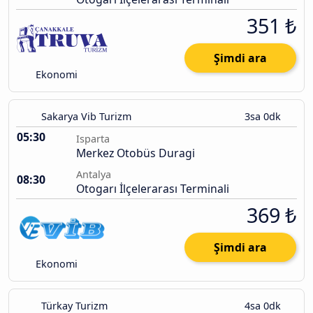
351 ₺
Şimdi ara
Ekonomi
Sakarya Vib Turizm
3sa 0dk
05:30
Isparta
Merkez Otobüs Duragi
Antalya
08:30
Otogarı İlçelerarası Terminali
369 ₺
Şimdi ara
Ekonomi
Türkay Turizm
4sa 0dk