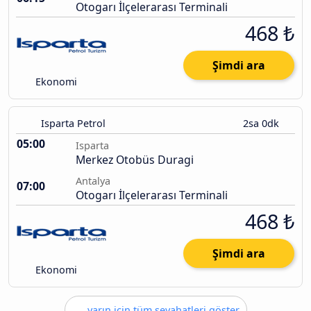
Otogarı İlçelerarası Terminali
468 ₺
Şimdi ara
Ekonomi
Isparta Petrol
2sa 0dk
05:00
Isparta
Merkez Otobüs Duragi
Antalya
07:00
Otogarı İlçelerarası Terminali
468 ₺
Şimdi ara
Ekonomi
yarın için tüm seyahatleri göster