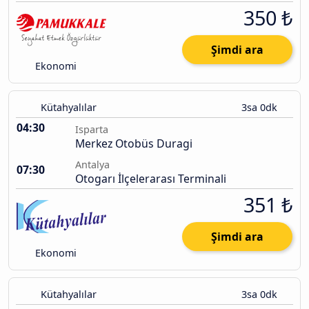
350 ₺
Şimdi ara
Ekonomi
Kütahyalılar
3sa 0dk
04:30
Isparta
Merkez Otobüs Duragi
Antalya
07:30
Otogarı İlçelerarası Terminali
351 ₺
Şimdi ara
Ekonomi
Kütahyalılar
3sa 0dk