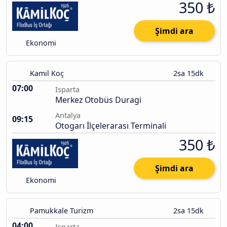
350 ₺
Şimdi ara
Ekonomi
Kamil Koç
2sa 15dk
07:00
Isparta
Merkez Otobüs Duragi
Antalya
09:15
Otogarı İlçelerarası Terminali
350 ₺
Şimdi ara
Ekonomi
Pamukkale Turizm
2sa 15dk
04:00
Isparta