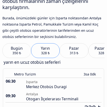
otobüs firmalarının zaman çizelgelerini
karşılaştırın.
Burada, önümüzdeki günler için Isparta noktasından Antalya
noktasına Isparta Petrol, Pamukkale Turizm veya Kamil Koç
gibi çeşitli otobüs operatörlerinin tarifelerinden en ucuz
otobüs seferlerinin bir seçkisini bulabilirsiniz.
Bugün
Yarın
Pazar
Pazart
350 ₺
328 ₺
313 ₺
328 ₺
yarın en ucuz otobüs seferleri
Metro Turizm
3sa 0dk
06:30
Isparta
Merkez Otobüs Duragi
Antalya
09:30
Otogarı İlçelerarası Terminali