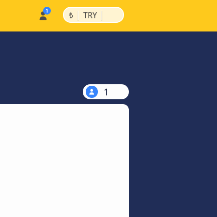
|
|
₺
TRY
1