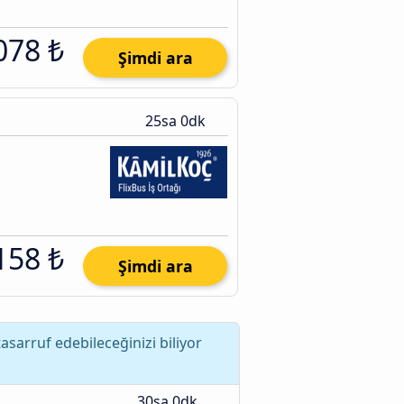
078 ₺
Şimdi ara
25sa 0dk
158 ₺
Şimdi ara
sarruf edebileceğinizi biliyor
30sa 0dk