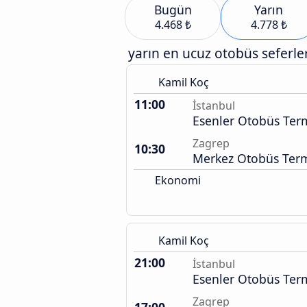
Bugün
Yarın
4.468 ₺
4.778 ₺
yarın en ucuz otobüs seferler
Kamil Koç
11:00
İstanbul
Esenler Otobüs Term
Zagrep
10:30
Merkez Otobüs Term
Ekonomi
Kamil Koç
21:00
İstanbul
Esenler Otobüs Term
Zagrep