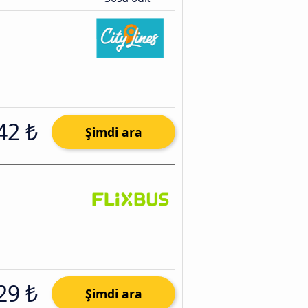
42 ₺
Şimdi ara
29 ₺
Şimdi ara