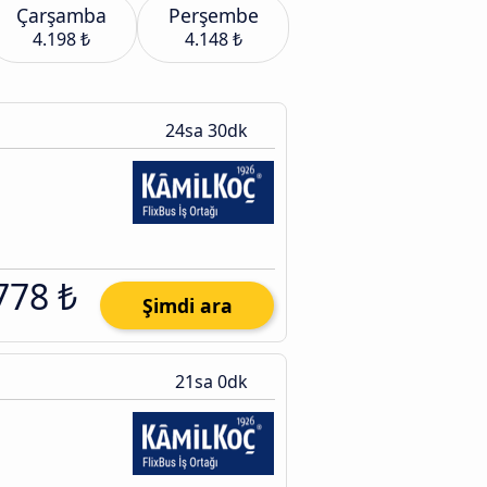
Çarşamba
Perşembe
4.198 ₺
4.148 ₺
24sa 30dk
778 ₺
Şimdi ara
21sa 0dk