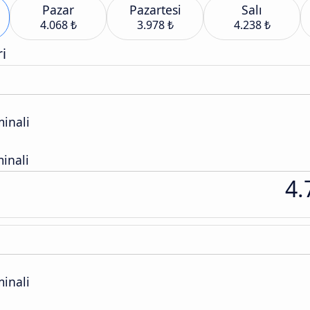
Pazar
Pazartesi
Salı
4.068 ₺
3.978 ₺
4.238 ₺
i
inali
inali
4.
inali