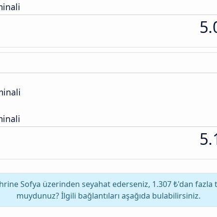
inali
5.
inali
inali
5.
rine Sofya üzerinden seyahat ederseniz, 1.307 ₺'dan fazla ta
muydunuz? İlgili bağlantıları aşağıda bulabilirsiniz.