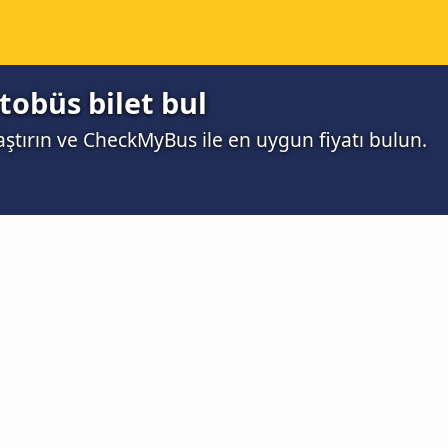
tobüs bilet bul
aştırın ve CheckMyBus ile en uygun fiyatı bulun.