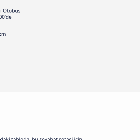
n Otobüs
00'de
 km
daki tabloda, bu seyahat rotasi icin