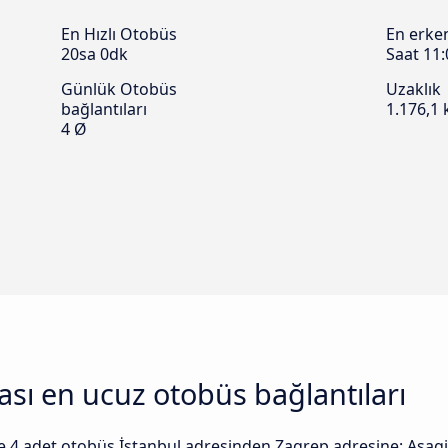
En Hızlı Otobüs
En erke
20sa 0dk
Saat 11:
Günlük Otobüs
Uzaklık
bağlantıları
1.176,1
4 Ø
ası en ucuz otobüs bağlantıları
 ile 4 adet otobüs İstanbul adresinden Zagrep adresine: Asagi