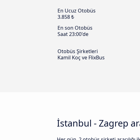
En Ucuz Otobüs
3.858 ₺
En son Otobüs
Saat 23:00'de
Otobüs Şirketleri
Kamil Koç ve FlixBus
İstanbul - Zagrep ar
Her gün, 2 otobüs şirketi aracılığı