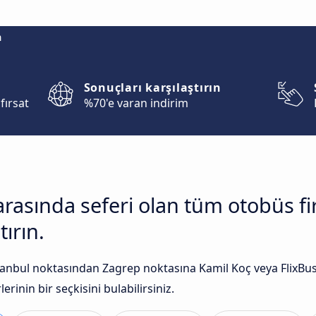
m
Sonuçları karşılaştırın
fırsat
%70'e varan indirim
 arasında seferi olan tüm otobüs 
tırın.
anbul noktasından Zagrep noktasına Kamil Koç veya FlixBus g
rinin bir seçkisini bulabilirsiniz.