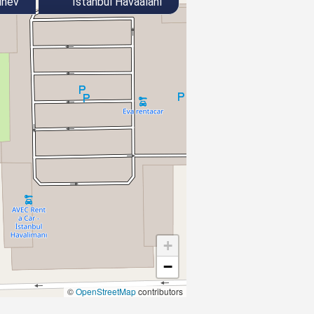
inev
İstanbul Havaalanı
+
−
©
OpenStreetMap
contributors