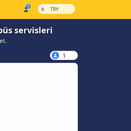
|
|
₺
TRY
büs servisleri
et.
1