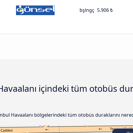
bşlngç
5.906 ₺
 Havaalanı içindeki tüm otobüs dur
tanbul Havaalanı bölgelerindeki tüm otobüs duraklarını nered