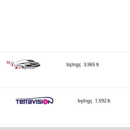
bşlngç
3.965 ₺
bşlngç
1.592 ₺