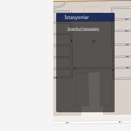
İstasyonlar
İstanbul Havaalanı