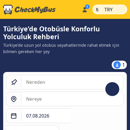
|
|
₺
TRY
Türkiye’de Otobüsle Konforlu
Yolculuk Rehberi
Türkiye’de uzun yol otobüs seyahatlerinde rahat etmek için
bilmen gereken her şey
1