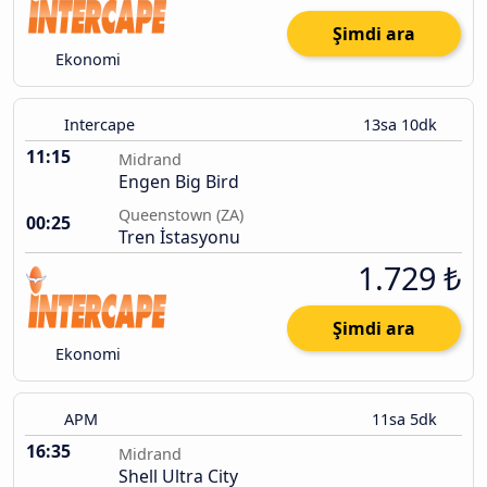
Şimdi ara
Ekonomi
Intercape
13sa 10dk
11:15
Midrand
Engen Big Bird
Queenstown (ZA)
00:25
Tren İstasyonu
1.729 ₺
Şimdi ara
Ekonomi
APM
11sa 5dk
16:35
Midrand
Shell Ultra City