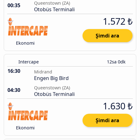
Queenstown (ZA)
00:35
Otobüs Terminali
1.572 ₺
Şimdi ara
Ekonomi
Intercape
12sa 0dk
16:30
Midrand
Engen Big Bird
Queenstown (ZA)
04:30
Otobüs Terminali
1.630 ₺
Şimdi ara
Ekonomi