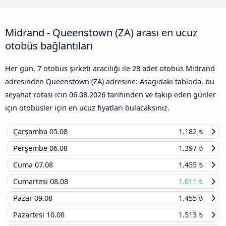
Midrand - Queenstown (ZA) arası en ucuz
otobüs bağlantıları
Her gün, 7 otobüs şirketi aracılığı ile 28 adet otobüs Midrand
adresinden Queenstown (ZA) adresine: Asagidaki tabloda, bu
seyahat rotasi icin
06.08.2026
tarihinden ve takip eden günler
için otobüsler için en ucuz fiyatları bulacaksınız.
Çarşamba
05.08
1.182 ₺
Perşembe
06.08
1.397 ₺
Cuma
07.08
1.455 ₺
Cumartesi
08.08
1.011 ₺
Pazar
09.08
1.455 ₺
Pazartesi
10.08
1.513 ₺