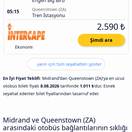
Engen Big Bird
Queenstown (ZA)
05:15
Tren İstasyonu
2.590 ₺
Şimdi ara
Ekonomi
yarın için tüm seyahatleri göster
En İyi Fiyat Teklifi
: Midrand'dan Queenstown (ZA)'ya en ucuz
otobüs bileti fiyatı
8.08.2026
tarihinde
1.011 ₺
'dur. Esnek
seyahat edenler bilet fiyatlarından tasarruf eder.
Midrand ve Queenstown (ZA)
arasındaki otobüs bağlantılarının sıklığı