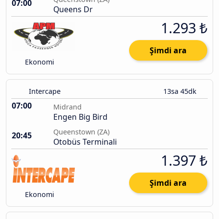
07:00
Queens Dr
1.293 ₺
Şimdi ara
Ekonomi
Intercape
13sa 45dk
07:00
Midrand
Engen Big Bird
Queenstown (ZA)
20:45
Otobüs Terminali
1.397 ₺
Şimdi ara
Ekonomi