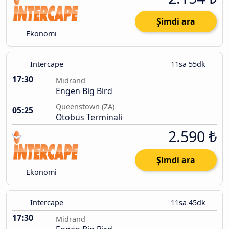
Şimdi ara
Ekonomi
Intercape
11sa 55dk
17:30
Midrand
Engen Big Bird
Queenstown (ZA)
05:25
Otobüs Terminali
2.590 ₺
Şimdi ara
Ekonomi
Intercape
11sa 45dk
17:30
Midrand