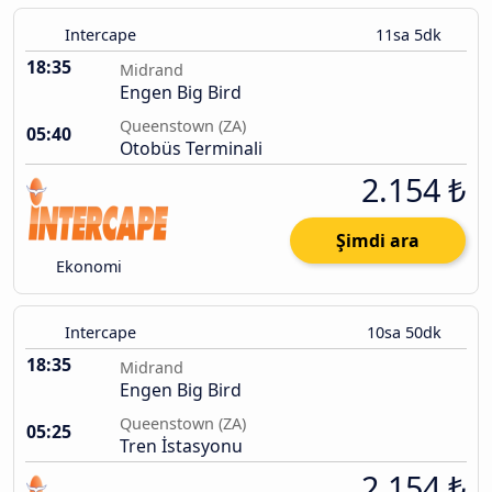
Intercape
11sa 5dk
18:35
Midrand
Engen Big Bird
Queenstown (ZA)
05:40
Otobüs Terminali
2.154 ₺
Şimdi ara
Ekonomi
Intercape
10sa 50dk
18:35
Midrand
Engen Big Bird
Queenstown (ZA)
05:25
Tren İstasyonu
2.154 ₺