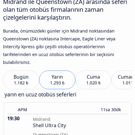
Midrand ile Queenstown (ZA) arasında seferi
olan tüm otobüs firmalarının zaman
çizelgelerini karşılaştırın.
Burada, önümüzdeki günler için Midrand noktasından
Queenstown (ZA) noktasına Intercape, Eagle Liner veya
Intercity Xpress gibi çeşitli otobüs operatörlerinin
tarifelerinden en ucuz otobüs seferlerinin bir seçkisini
bulabilirsiniz.
Bugün
Yarın
Cuma
Cumart
1.182 ₺
1.293 ₺
1.020 ₺
1.011 
yarın en ucuz otobüs seferleri
APM
11sa 30dk
19:30
Midrand
Shell Ultra City
Queenstown (ZA)