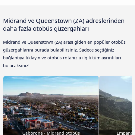
Midrand ve Queenstown (ZA) adreslerinden
daha fazla otobüs güzergahları
Midrand ve Queenstown (ZA) arası giden en popüler otobüs
güzergahlarını burada bulabilirsiniz. Sadece seçtiğiniz
bağlantıya tıklayın ve otobüs rotanızla ilgili tüm ayrıntıları
bulacaksınız!
Gaborone - Midrand otobüs
Empange