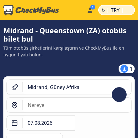
|
|
₺
TRY
Midrand - Queenstown (ZA) otobüs
bilet bul
Tüm otobüs şirketlerini karşılaştırın ve CheckMyBus ile en
uygun fiyatı bulun.
1