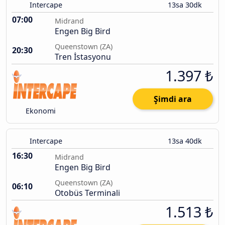
Intercape
13sa 30dk
07:00
Midrand
Engen Big Bird
Queenstown (ZA)
20:30
Tren İstasyonu
1.397 ₺
Şimdi ara
Ekonomi
Intercape
13sa 40dk
16:30
Midrand
Engen Big Bird
Queenstown (ZA)
06:10
Otobüs Terminali
1.513 ₺