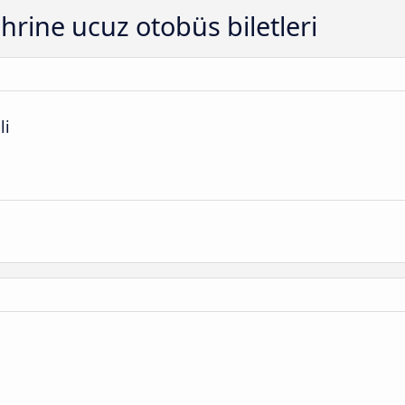
rine ucuz otobüs biletleri
li