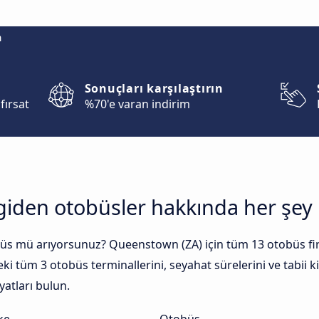
m
Sonuçları karşılaştırın
fırsat
%70'e varan indirim
giden otobüsler hakkında her şey
üs mü arıyorsunuz? Queenstown (ZA) için tüm 13 otobüs firma
eki tüm 3 otobüs terminallerini, seyahat sürelerini ve tabii
yatları bulun.