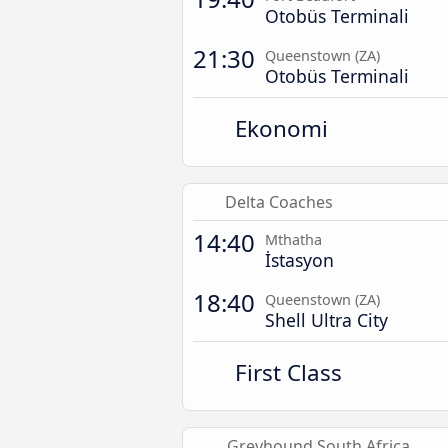
Otobüs Terminali
21:30
Queenstown (ZA)
Otobüs Terminali
Ekonomi
Delta Coaches
14:40
Mthatha
İstasyon
18:40
Queenstown (ZA)
Shell Ultra City
First Class
Greyhound South Africa