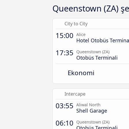
Queenstown (ZA) şeh
City to City
15:00
Alice
Hotel Otobüs Termina
17:35
Queenstown (ZA)
Otobüs Terminali
Ekonomi
Intercape
03:55
Aliwal North
Shell Garage
06:10
Queenstown (ZA)
Otobüs Terminali