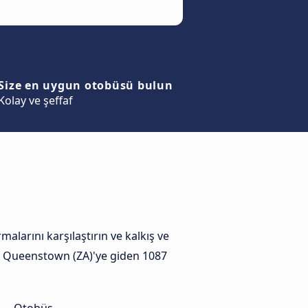
Size en uygun otobüsü bulun
Kolay ve şeffaf
larını karşılaştırın ve kalkış ve
 ki Queenstown (ZA)'ye giden 1087