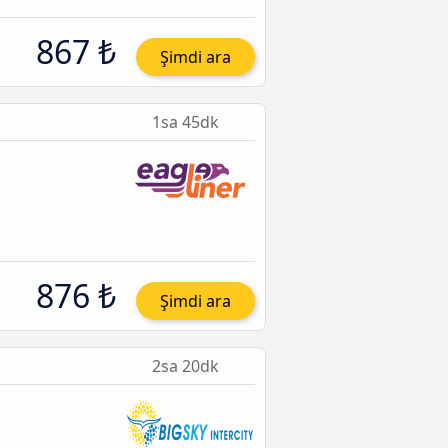
867 ₺
Şimdi ara
1sa 45dk
876 ₺
Şimdi ara
2sa 20dk