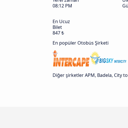
Yerel zaman
Ül
08:12 PM
Gü
En Ucuz
Bilet
847 ₺
En popüler Otobüs Şirketi
Diğer şirketler APM, Badela, City t