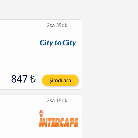
2sa 35dk
847 ₺
Şimdi ara
2sa 15dk