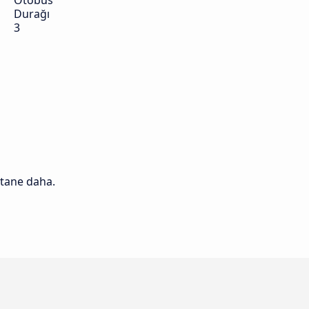
Otobüs
Durağı
3
 tane daha.