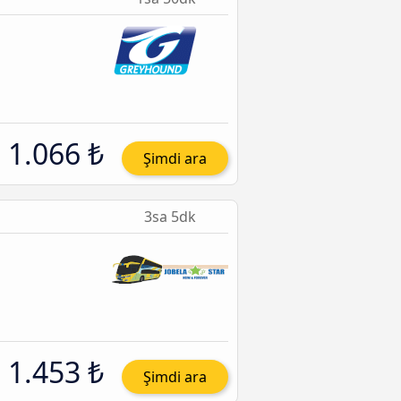
1.066 ₺
Şimdi ara
3sa 5dk
1.453 ₺
Şimdi ara