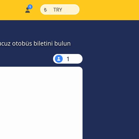
|
|
₺
TRY
ucuz otobüs biletini bulun
1