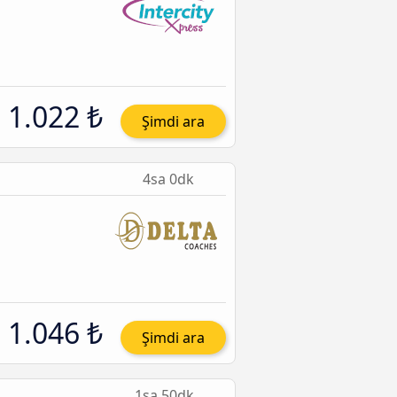
1.022 ₺
Şimdi ara
4sa 0dk
1.046 ₺
Şimdi ara
1sa 50dk