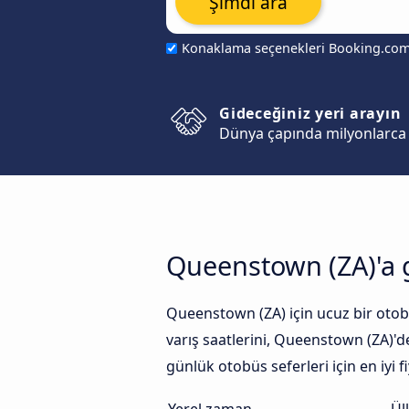
Şimdi ara
Konaklama seçenekleri Booking.co
Gideceğiniz yeri arayın
Dünya çapında milyonlarca 
Queenstown (ZA)'a 
Queenstown (ZA) için ucuz bir otob
varış saatlerini, Queenstown (ZA)'d
günlük otobüs seferleri için en iyi fi