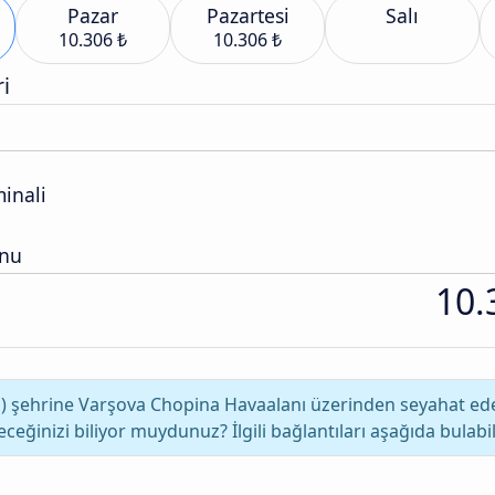
Pazar
Pazartesi
Salı
10.306 ₺
10.306 ₺
i
inali
onu
10.
 şehrine Varşova Chopina Havaalanı üzerinden seyahat eder
eceğinizi biliyor muydunuz? İlgili bağlantıları aşağıda bulabili