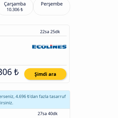
Çarşamba
Perşembe
10.306 ₺
22sa 25dk
306 ₺
Şimdi ara
seniz, 4.696 ₺'dan fazla tasarruf
rsiniz.
27sa 40dk