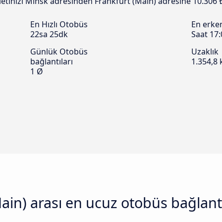
biletinizi Minsk adresinden Frankfurt (Main) adresine 10.306 ₺
En Hızlı Otobüs
En erke
22sa 25dk
Saat 17:
Günlük Otobüs
Uzaklık
bağlantıları
1.354,8
1 Ø
ain) arası en ucuz otobüs bağlantı