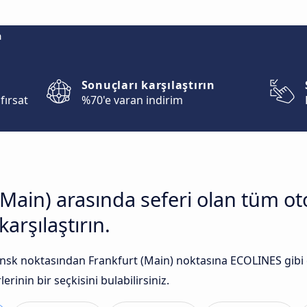
m
Sonuçları karşılaştırın
fırsat
%70'e varan indirim
(Main) arasında seferi olan tüm ot
arşılaştırın.
sk noktasından Frankfurt (Main) noktasına ECOLINES gibi ç
rinin bir seçkisini bulabilirsiniz.