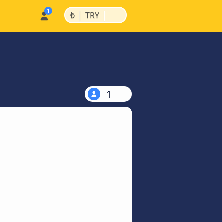
|
|
₺
TRY
1