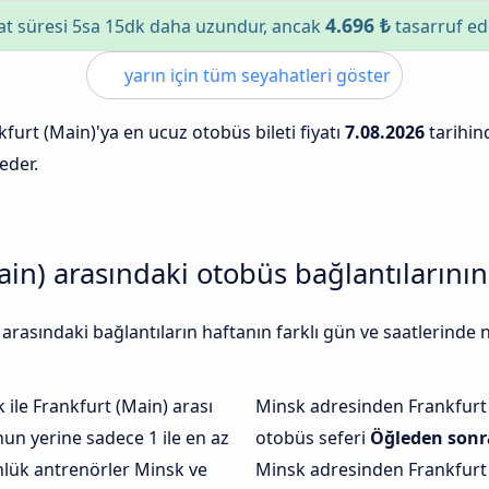
4.696 ₺
t süresi 5sa 15dk daha uzundur, ancak
tasarruf ed
yarın için tüm seyahatleri göster
furt (Main)'ya en ucuz otobüs bileti fiyatı
7.08.2026
tarihi
eder.
in) arasındaki otobüs bağlantılarının 
arasındaki bağlantıların haftanın farklı gün ve saatlerinde
ile Frankfurt (Main) arası
Minsk adresinden Frankfurt
un yerine sadece 1 ile en az
otobüs seferi
Öğleden sonr
ünlük antrenörler Minsk ve
Minsk adresinden Frankfurt