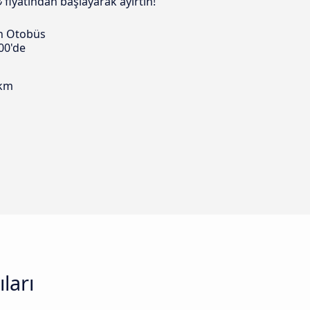
 fiyatından başlayarak ayırtın!
n Otobüs
00'de
 km
ları