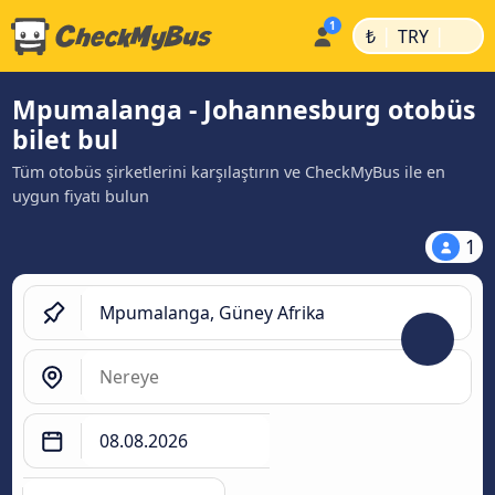
|
|
₺
TRY
Mpumalanga - Johannesburg otobüs
bilet bul
Tüm otobüs şirketlerini karşılaştırın ve CheckMyBus ile en
uygun fiyatı bulun
1