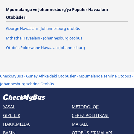
Mpumalanga ve Johannesburg'ya Popüler Havaalanı
Otobüsleri
George Havaalanı - Johannesburg otobüs
Mthatha Havaalanı - Johannesburg otobüs
Otobüs Polokwane Havaalanı Johannesburg
CheckMyBus
›
Güney Afrika'daki Otobüsler
›
Mpumalanga sehrine Otobüs
›
Johannesburg sehrine Otobüs
YASAL
METODOLOJI
GIZLILIK
ÇEREZ POLITIKASI
HAKKIMIZDA
MAKALE
BASIN
OTOBÜS FIRMALARI