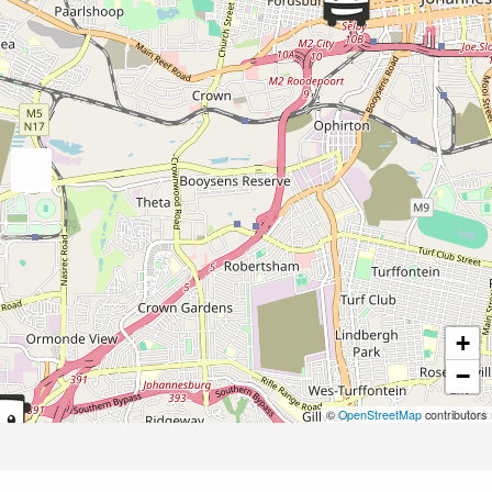
+
−
©
OpenStreetMap
contributors