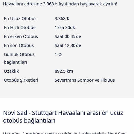
Havaalanı adresine 3.368 ₺ fiyatından başlayarak ayırtın!
En Ucuz Otobüs
3.368 ₺
En Hızlı Otobüs
17sa 30dk
En erken Otobüs
Saat 00:45'de
En son Otobüs
Saat 12:30'de
Günlük Otobüs
1 Ø
bağlantıları
Uzaklık
892,5 km
Otobüs Şirketleri
Severtrans Sombor ve FlixBus
Novi Sad - Stuttgart Havaalanı arası en ucuz
otobüs bağlantıları
Her gün, 2 otobüs şirketi aracılığı ile 1 adet otobüs Novi Sad