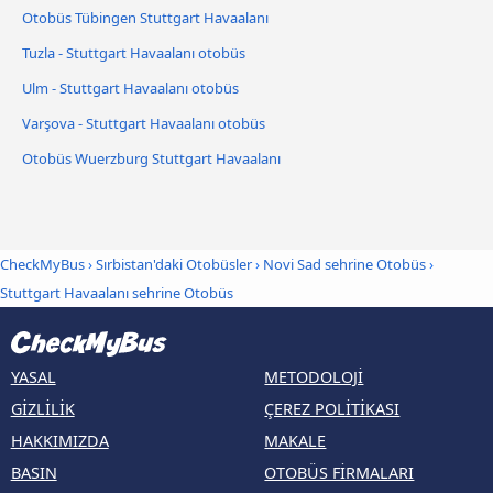
Otobüs Tübingen Stuttgart Havaalanı
Tuzla - Stuttgart Havaalanı otobüs
Ulm - Stuttgart Havaalanı otobüs
Varşova - Stuttgart Havaalanı otobüs
Otobüs Wuerzburg Stuttgart Havaalanı
CheckMyBus
›
Sırbistan'daki Otobüsler
›
Novi Sad sehrine Otobüs
›
Stuttgart Havaalanı sehrine Otobüs
YASAL
METODOLOJI
GIZLILIK
ÇEREZ POLITIKASI
HAKKIMIZDA
MAKALE
BASIN
OTOBÜS FIRMALARI