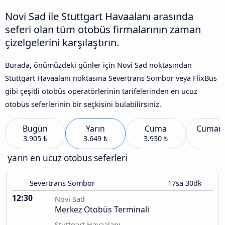
Novi Sad ile Stuttgart Havaalanı arasında
seferi olan tüm otobüs firmalarının zaman
çizelgelerini karşılaştırın.
Burada, önümüzdeki günler için Novi Sad noktasından
Stuttgart Havaalanı noktasına Severtrans Sombor veya FlixBus
gibi çeşitli otobüs operatörlerinin tarifelerinden en ucuz
otobüs seferlerinin bir seçkisini bulabilirsiniz.
Bugün
Yarın
Cuma
Cumart
3.905 ₺
3.649 ₺
3.930 ₺
yarın en ucuz otobüs seferleri
Severtrans Sombor
17sa 30dk
12:30
Novi Sad
Merkez Otobüs Terminali
Stuttgart Havaalanı