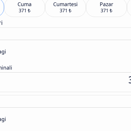
Cuma
Cumartesi
Pazar
371 ₺
371 ₺
371 ₺
i
agi
inali
agi