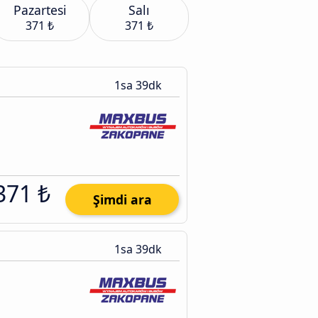
Pazartesi
Salı
371 ₺
371 ₺
1sa 39dk
371 ₺
Şimdi ara
1sa 39dk