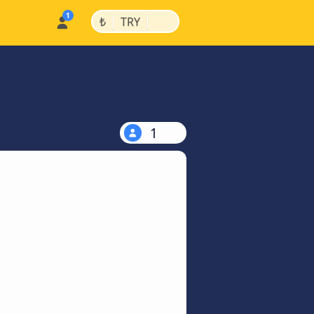
|
|
₺
TRY
1