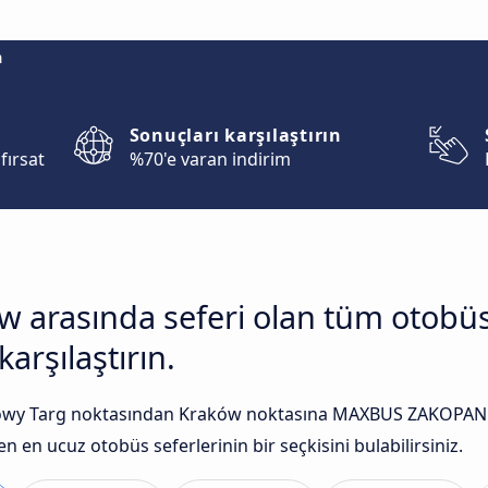
m
Sonuçları karşılaştırın
fırsat
%70'e varan indirim
w arasında seferi olan tüm otobüs
arşılaştırın.
wy Targ noktasından Kraków noktasına MAXBUS ZAKOPANE, M
n en ucuz otobüs seferlerinin bir seçkisini bulabilirsiniz.