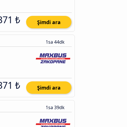
371 ₺
Şimdi ara
1sa 44dk
371 ₺
Şimdi ara
1sa 39dk