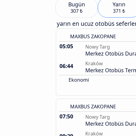
Bugün
Yarın
307 ₺
371 ₺
yarın en ucuz otobüs seferler
MAXBUS ZAKOPANE
05:05
Nowy Targ
Merkez Otobüs Dur
Kraków
06:44
Merkez Otobüs Term
Ekonomi
MAXBUS ZAKOPANE
07:50
Nowy Targ
Merkez Otobüs Dur
Kraków