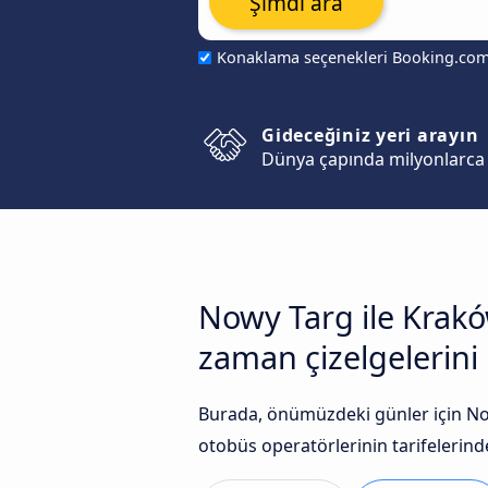
Şimdi ara
Konaklama seçenekleri Booking.co
Gideceğiniz yeri arayın
Dünya çapında milyonlarca 
Nowy Targ ile Krakó
zaman çizelgelerini k
Burada, önümüzdeki günler için No
otobüs operatörlerinin tarifelerinde