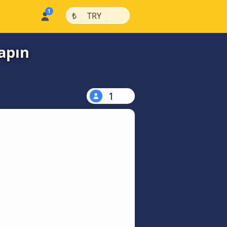
|
|
₺
TRY
apın
1