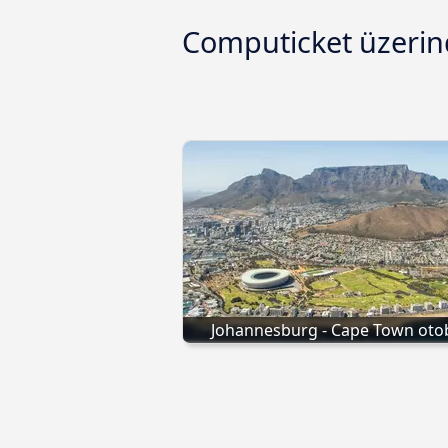
Computicket üzerind
Johannesburg - Cape Town oto