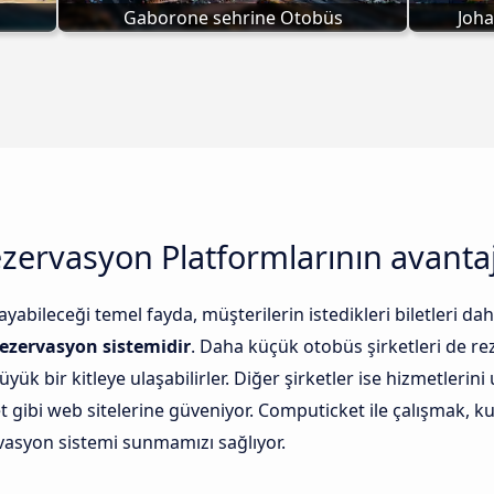
Gaborone sehrine Otobüs
Joh
zervasyon Platformlarının avantaj
abileceği temel fayda, müşterilerin istedikleri biletleri da
 rezervasyon sistemidir
. Daha küçük otobüs şirketleri de r
ük bir kitleye ulaşabilirler. Diğer şirketler ise hizmetlerini 
gibi web sitelerine güveniyor. Computicket ile çalışmak, kull
rvasyon sistemi sunmamızı sağlıyor.