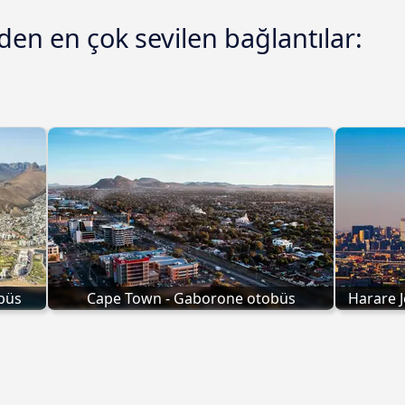
en en çok sevilen bağlantılar:
büs
Cape Town - Gaborone otobüs
Harare 