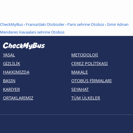
CheckMyBus
›
Fransa'daki Otobüsler
›
Paris sehrine Otobüs
›
İzmir Adnan
Menderes Havaalanı sehrine Otobüs
YASAL
METODOLOJI
GIZLILIK
ÇEREZ POLITIKASI
HAKKIMIZDA
MAKALE
BASIN
OTOBÜS FIRMALARI
KARIYER
SEYAHAT
ORTAKLARIMIZ
TÜM ÜLKELER