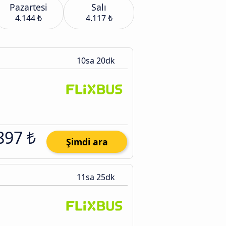
Pazartesi
Salı
4.144 ₺
4.117 ₺
10sa 20dk
897 ₺
Şimdi ara
11sa 25dk