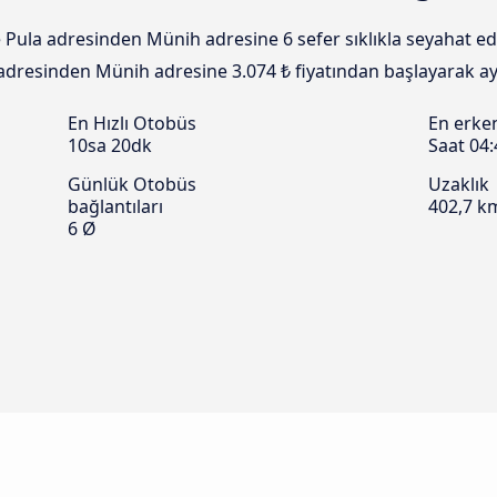
 Pula adresinden Münih adresine 6 sefer sıklıkla seyahat ede
a adresinden Münih adresine 3.074 ₺ fiyatından başlayarak ayı
En Hızlı Otobüs
En erke
10sa 20dk
Saat 04:
Günlük Otobüs
Uzaklık
bağlantıları
402,7 k
6 Ø