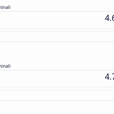
inali
4.
inali
4.