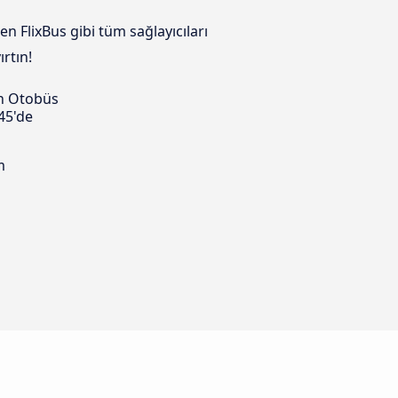
n FlixBus gibi tüm sağlayıcıları
rtın!
n Otobüs
45'de
m