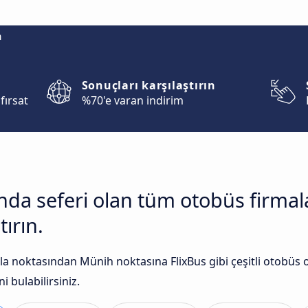
m
Sonuçları karşılaştırın
fırsat
%70'e varan indirim
ında seferi olan tüm otobüs firma
tırın.
a noktasından Münih noktasına FlixBus gibi çeşitli otobüs o
i bulabilirsiniz.