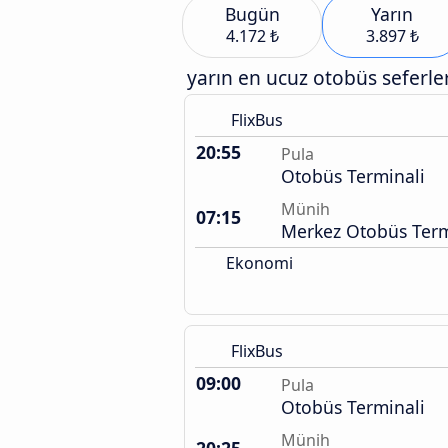
Bugün
Yarın
4.172 ₺
3.897 ₺
yarın en ucuz otobüs seferler
FlixBus
20:55
Pula
Otobüs Terminali
Münih
07:15
Merkez Otobüs Term
Ekonomi
FlixBus
09:00
Pula
Otobüs Terminali
Münih