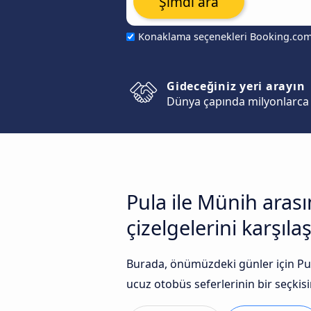
Şimdi ara
Konaklama seçenekleri Booking.co
Gideceğiniz yeri arayın
Dünya çapında milyonlarca 
Pula ile Münih aras
çizelgelerini karşılaş
Burada, önümüzdeki günler için Pul
ucuz otobüs seferlerinin bir seçkisin