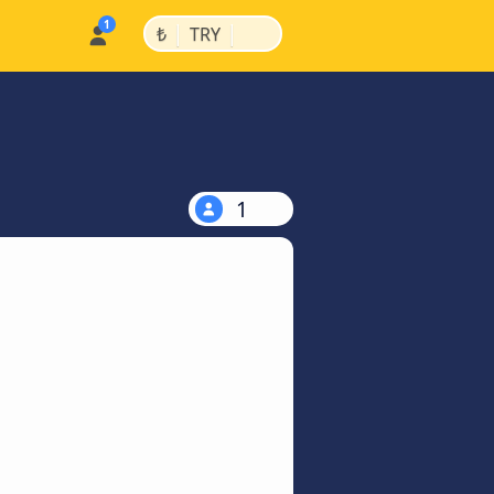
|
|
₺
TRY
1