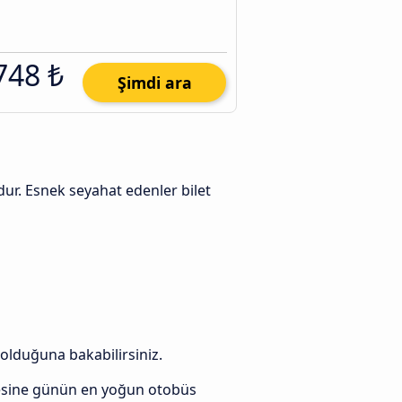
748 ₺
Şimdi ara
'dur. Esnek seyahat edenler bilet
 olduğuna bakabilirsiniz.
esine günün en yoğun otobüs