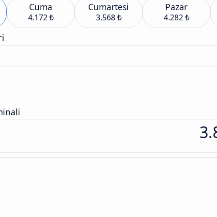
Cuma
Cumartesi
Pazar
4.172 ₺
3.568 ₺
4.282 ₺
i
inali
3.