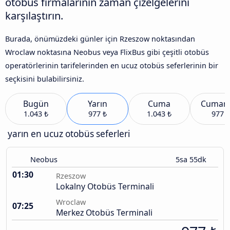
otobüs firmalarının zaman çizelgelerini
karşılaştırın.
Burada, önümüzdeki günler için Rzeszow noktasından
Wroclaw noktasına Neobus veya FlixBus gibi çeşitli otobüs
operatörlerinin tarifelerinden en ucuz otobüs seferlerinin bir
seçkisini bulabilirsiniz.
Bugün
Yarın
Cuma
Cumart
1.043 ₺
977 ₺
1.043 ₺
977 ₺
yarın en ucuz otobüs seferleri
Neobus
5sa 55dk
01:30
Rzeszow
Lokalny Otobüs Terminali
Wroclaw
07:25
Merkez Otobüs Terminali