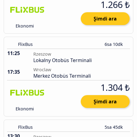
1.266 ₺
Şimdi ara
Ekonomi
FlixBus
6sa 10dk
11:25
Rzeszow
Lokalny Otobüs Terminali
Wroclaw
17:35
Merkez Otobüs Terminali
1.304 ₺
Şimdi ara
Ekonomi
FlixBus
5sa 45dk
13:30
Rzeszow