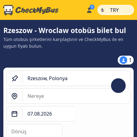
|
|
₺
TRY
Rzeszow - Wroclaw otobüs bilet bul
Tüm otobüs şirketlerini karşılaştırın ve CheckMyBus ile en
uygun fiyatı bulun.
1