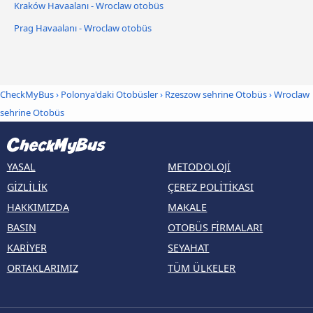
Kraków Havaalanı - Wroclaw otobüs
Prag Havaalanı - Wroclaw otobüs
CheckMyBus
›
Polonya'daki Otobüsler
›
Rzeszow sehrine Otobüs
›
Wroclaw
sehrine Otobüs
YASAL
METODOLOJI
GIZLILIK
ÇEREZ POLITIKASI
HAKKIMIZDA
MAKALE
BASIN
OTOBÜS FIRMALARI
KARIYER
SEYAHAT
ORTAKLARIMIZ
TÜM ÜLKELER