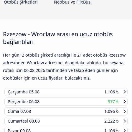
Otobüs Şirketleri
Neobus ve FlixBus
Rzeszow - Wroclaw arası en ucuz otobüs
bağlantıları
Her gün, 2 otobüs şirketi aracılığı ile 21 adet otobüs Rzeszow
adresinden Wroclaw adresine: Asagidaki tabloda, bu seyahat
rotasi icin
06.08.2026
tarihinden ve takip eden günler için
otobüsler için en ucuz fiyatları bulacaksınız.
Çarşamba
05.08
1.106 ₺
Perşembe
06.08
977 ₺
Cuma
07.08
1.096 ₺
Cumartesi
08.08
2.222 ₺
Pazar
09.08
1.106 ₺