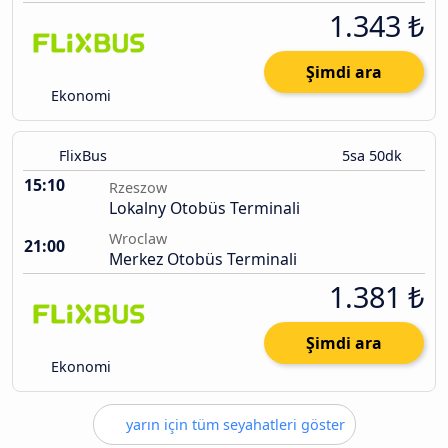
1.343 ₺
Şimdi ara
Ekonomi
FlixBus
5sa 50dk
15:10
Rzeszow
Lokalny Otobüs Terminali
Wroclaw
21:00
Merkez Otobüs Terminali
1.381 ₺
Şimdi ara
Ekonomi
yarın için tüm seyahatleri göster