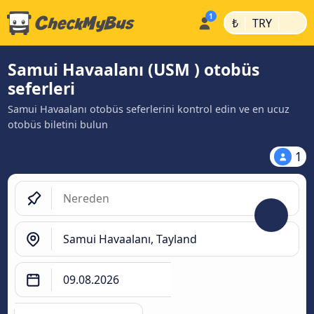
|
|
₺
TRY
Samui Havaalanı (USM ) otobüs
seferleri
Samui Havaalanı otobüs seferlerini kontrol edin ve en ucuz
otobüs biletini bulun
1