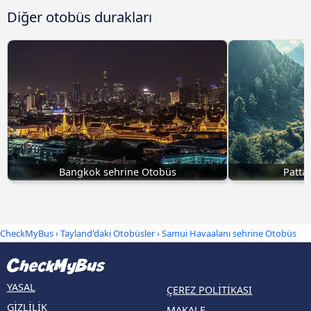
Diğer otobüs durakları
Bangkok sehrine Otobüs
Patta
CheckMyBus
›
Tayland'daki Otobüsler
› Samui Havaalanı sehrine Otobüs
YASAL
ÇEREZ POLITIKASI
GIZLILIK
MAKALE