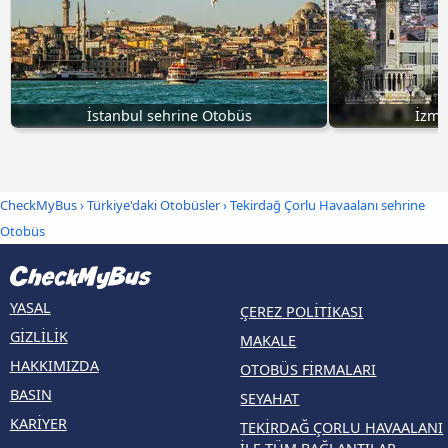
İstanbul sehrine Otobüs
İzmi
CheckMyBus
›
Türkiye'daki Otobüsler
› Tekirdağ Çorlu Havaalanı sehrine
Otobüs
YASAL
ÇEREZ POLITIKASI
GIZLILIK
MAKALE
HAKKIMIZDA
OTOBÜS FIRMALARI
BASIN
SEYAHAT
KARIYER
TEKIRDAĞ ÇORLU HAVAALANI