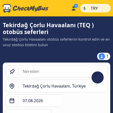
|
|
₺
TRY
Tekirdağ Çorlu Havaalanı (TEQ )
otobüs seferleri
Tekirdağ Çorlu Havaalanı otobüs seferlerini kontrol edin ve en
ucuz otobüs biletini bulun
1