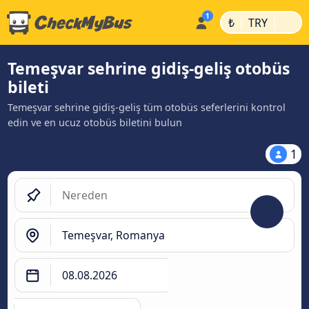
|
|
₺
TRY
Temeşvar sehrine gidiş-geliş otobüs
bileti
Temeşvar sehrine gidiş-geliş tüm otobüs seferlerini kontrol
edin ve en ucuz otobüs biletini bulun
1