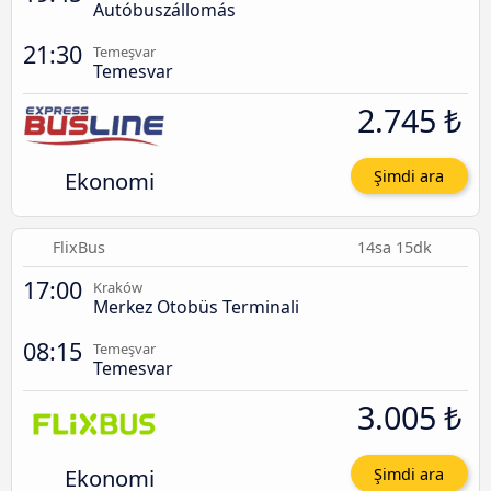
Autóbuszállomás
21:30
Temeşvar
Temesvar
2.745 ₺
Ekonomi
Şimdi ara
FlixBus
14sa 15dk
17:00
Kraków
Merkez Otobüs Terminali
08:15
Temeşvar
Temesvar
3.005 ₺
Ekonomi
Şimdi ara