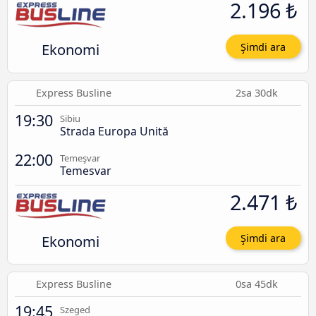
2.196 ₺
Ekonomi
Şimdi ara
Express Busline
2sa 30dk
19:30
Sibiu
Strada Europa Unită
22:00
Temeşvar
Temesvar
2.471 ₺
Ekonomi
Şimdi ara
Express Busline
0sa 45dk
19:45
Szeged