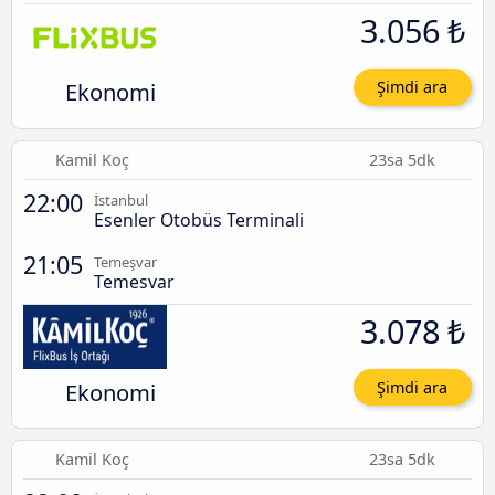
3.056 ₺
Ekonomi
Şimdi ara
Kamil Koç
23sa 5dk
22:00
İstanbul
Esenler Otobüs Terminali
21:05
Temeşvar
Temesvar
3.078 ₺
Ekonomi
Şimdi ara
Kamil Koç
23sa 5dk