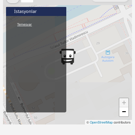
İstasyonlar
Temesvar
+
−
©
OpenStreetMap
contributors