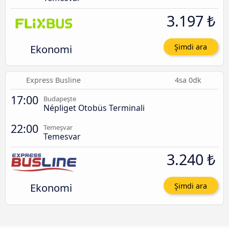
3.197 ₺
Ekonomi
Şimdi ara
Express Busline
4sa 0dk
17:00
Budapeşte
Népliget Otobüs Terminali
22:00
Temeşvar
Temesvar
3.240 ₺
Ekonomi
Şimdi ara