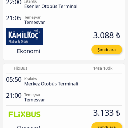
22:00
İstanbul
Esenler Otobüs Terminali
21:05
Temeşvar
Temesvar
3.088 ₺
Ekonomi
Şimdi ara
FlixBus
14sa 10dk
05:50
Kraków
Merkez Otobüs Terminali
21:00
Temeşvar
Temesvar
3.133 ₺
Şimdi ara