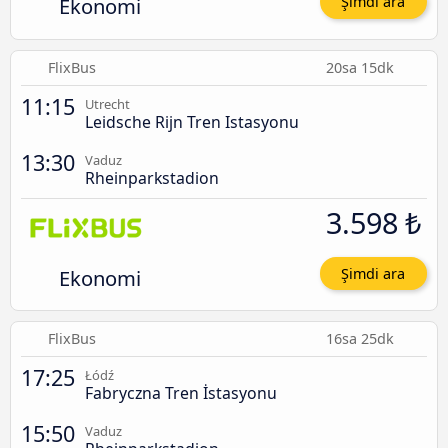
Ekonomi
Şimdi ara
FlixBus
20sa 15dk
11:15
Utrecht
Leidsche Rijn Tren Istasyonu
13:30
Vaduz
Rheinparkstadion
3.598 ₺
Ekonomi
Şimdi ara
FlixBus
16sa 25dk
17:25
Łódź
Fabryczna Tren İstasyonu
15:50
Vaduz