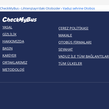
CheckMyBus
›
Lihtenştayn'daki Otobüsler
› Vaduz sehrine Otobüs
YASAL
ÇEREZ POLITIKASI
GIZLILIK
MAKALE
HAKKIMIZDA
OTOBÜS FIRMALARI
BASIN
SEYAHAT
KARIYER
VADUZ ILE TÜM BAĞLANTILAR
ORTAKLARIMIZ
TÜM ÜLKELER
METODOLOJI