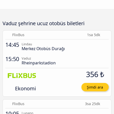
Vaduz şehrine ucuz otobüs biletleri
FlixBus
1sa 5dk
14:45
Lindau
Merkez Otobüs Durağı
15:50
Vaduz
Rheinparkstadion
356 ₺
Ekonomi
Şimdi ara
FlixBus
3sa 25dk
10:05
Lugano