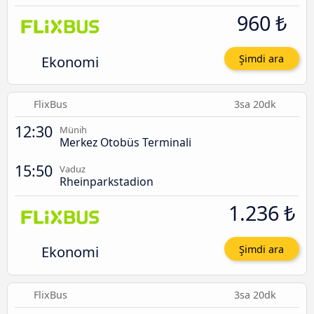
960 ₺
Ekonomi
Şimdi ara
FlixBus
3sa 20dk
12:30
Münih
Merkez Otobüs Terminali
15:50
Vaduz
Rheinparkstadion
1.236 ₺
Ekonomi
Şimdi ara
FlixBus
3sa 20dk