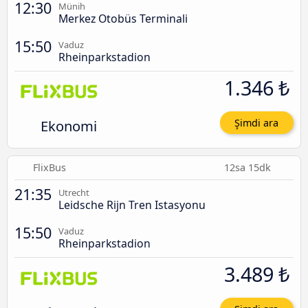
12:30
Münih
Merkez Otobüs Terminali
15:50
Vaduz
Rheinparkstadion
1.346 ₺
Ekonomi
Şimdi ara
FlixBus
12sa 15dk
21:35
Utrecht
Leidsche Rijn Tren Istasyonu
15:50
Vaduz
Rheinparkstadion
3.489 ₺