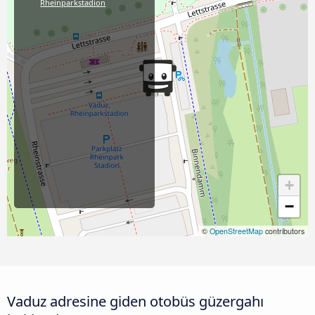
Rheinparkstadion
+
−
©
OpenStreetMap
contributors
Vaduz adresine giden otobüs güzergahı