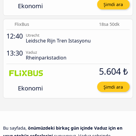
Ekonomi
Şimdi ara
FlixBus
18sa 50dk
12:40
Utrecht
Leidsche Rijn Tren Istasyonu
13:30
Vaduz
Rheinparkstadion
5.604 ₺
Ekonomi
Şimdi ara
Bu sayfada,
önümüzdeki birkaç gün içinde Vaduz için en
ucuz otobüs seferlerini
sunuyoruz. Vaduz şehrinde