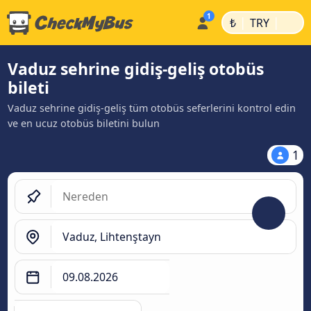
|
|
₺
TRY
Vaduz sehrine gidiş-geliş otobüs
bileti
Vaduz sehrine gidiş-geliş tüm otobüs seferlerini kontrol edin
ve en ucuz otobüs biletini bulun
1