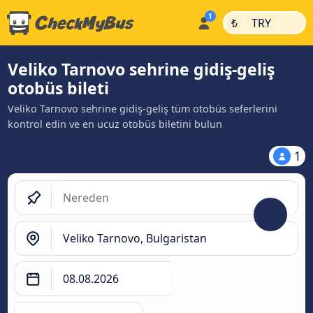
|
|
₺
TRY
Veliko Tarnovo sehrine gidiş-geliş
otobüs bileti
Veliko Tarnovo sehrine gidiş-geliş tüm otobüs seferlerini
kontrol edin ve en ucuz otobüs biletini bulun
1