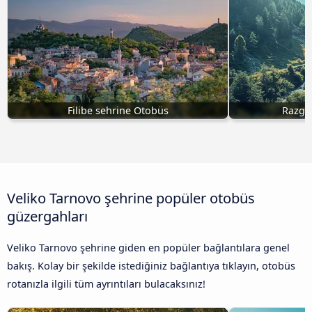
Filibe sehrine Otobüs
Razgr
Veliko Tarnovo şehrine popüler otobüs
güzergahları
Veliko Tarnovo şehrine giden en popüler bağlantılara genel
bakış. Kolay bir şekilde istediğiniz bağlantıya tıklayın, otobüs
rotanızla ilgili tüm ayrıntıları bulacaksınız!