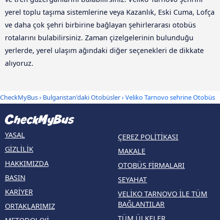
yerel toplu taşıma sistemlerine veya Kazanlık, Eski Cuma, Lofça
ve daha çok şehri birbirine bağlayan şehirlerarası otobüs
rotalarını bulabilirsiniz. Zaman çizelgelerinin bulunduğu
yerlerde, yerel ulaşım ağındaki diğer seçenekleri de dikkate
alıyoruz.
CheckMyBus
›
Bulgaristan'daki Otobüsler
› Veliko Tarnovo sehrine Otobüs
YASAL
ÇEREZ POLITIKASI
GIZLILIK
MAKALE
HAKKIMIZDA
OTOBÜS FIRMALARI
BASIN
SEYAHAT
KARIYER
VELIKO TARNOVO ILE TÜM
BAĞLANTILAR
ORTAKLARIMIZ
TÜM ÜLKELER