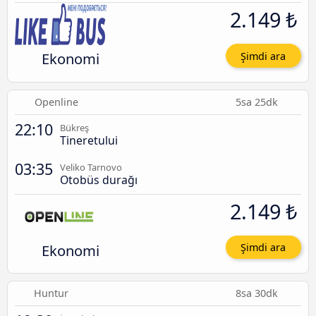
2.149 ₺
Ekonomi
Şimdi ara
Openline
5sa 25dk
22:10
Bükreş
Tineretului
03:35
Veliko Tarnovo
Otobüs durağı
2.149 ₺
Ekonomi
Şimdi ara
Huntur
8sa 30dk