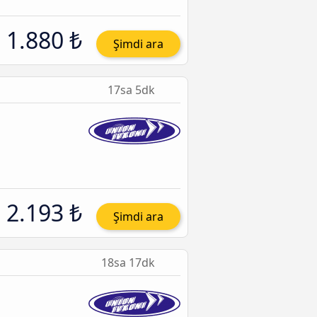
1.880 ₺
Şimdi ara
17sa 5dk
2.193 ₺
Şimdi ara
18sa 17dk