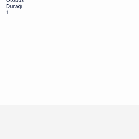
Otobüs
Durağı
1