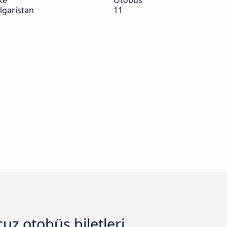
ke
Otobüs
lgaristan
11
cuz otobüs biletleri