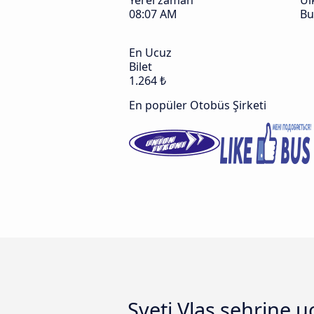
Yerel zaman
Ül
08:07 AM
Bu
En Ucuz
Bilet
1.264 ₺
En popüler Otobüs Şirketi
Sveti Vlas şehrine u