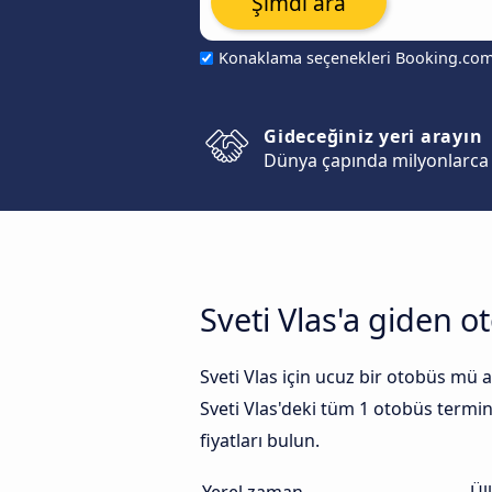
Şimdi ara
Konaklama seçenekleri Booking.co
Gideceğiniz yeri arayın
Dünya çapında milyonlarca 
Sveti Vlas'a giden 
Sveti Vlas için ucuz bir otobüs mü ar
Sveti Vlas'deki tüm 1 otobüs terminal
fiyatları bulun.