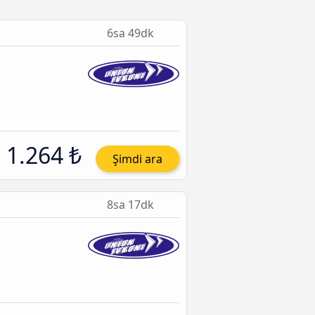
6sa 49dk
1.264 ₺
Şimdi ara
8sa 17dk