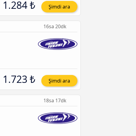
1.284 ₺
Şimdi ara
16sa 20dk
1.723 ₺
Şimdi ara
18sa 17dk