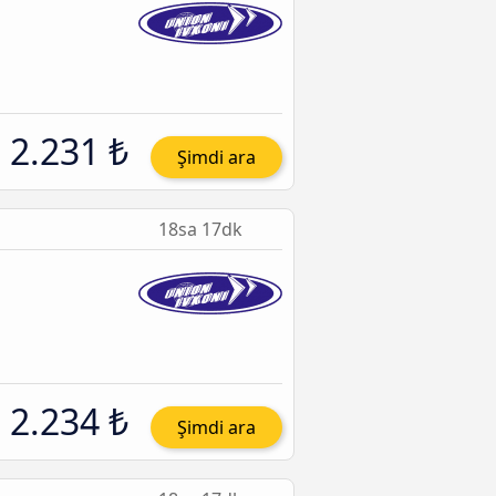
2.231 ₺
Şimdi ara
18sa 17dk
2.234 ₺
Şimdi ara