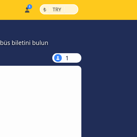
|
|
₺
TRY
büs biletini bulun
1