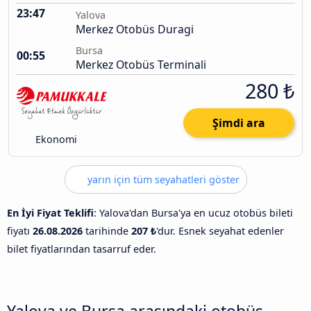
23:47
Yalova
Merkez Otobüs Duragi
Bursa
00:55
Merkez Otobüs Terminali
280 ₺
Şimdi ara
Ekonomi
yarın için tüm seyahatleri göster
En İyi Fiyat Teklifi
: Yalova'dan Bursa'ya en ucuz otobüs bileti
fiyatı
26.08.2026
tarihinde
207 ₺
'dur. Esnek seyahat edenler
bilet fiyatlarından tasarruf eder.
Yalova ve Bursa arasındaki otobüs