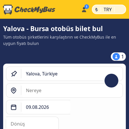
|
|
₺
TRY
Yalova - Bursa otobüs bilet bul
Tüm otobüs şirketlerini karşılaştırın ve CheckMyBus ile en
uygun fiyatı bulun
1