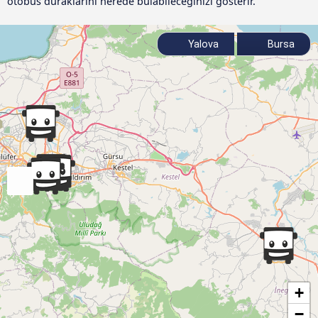
otobüs duraklarını nerede bulabileceğinizi gösterir.
Yalova
Bursa
+
−