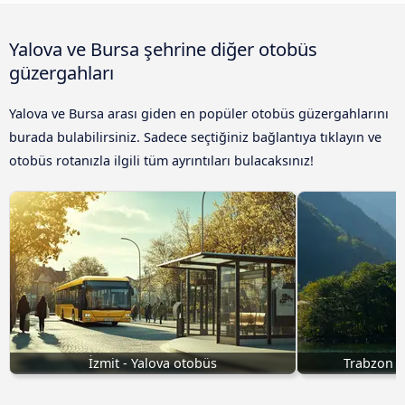
Yalova ve Bursa şehrine diğer otobüs
güzergahları
Yalova ve Bursa arası giden en popüler otobüs güzergahlarını
burada bulabilirsiniz. Sadece seçtiğiniz bağlantıya tıklayın ve
otobüs rotanızla ilgili tüm ayrıntıları bulacaksınız!
İzmit - Yalova otobüs
Trabzon Y