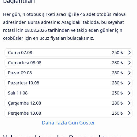
bağlantıları
Her gün, 4 otobüs şirketi aracılığı ile 46 adet otobüs Yalova
adresinden Bursa adresine: Asagidaki tabloda, bu seyahat
rotasi icin
08.08.2026
tarihinden ve takip eden günler için
otobüsler için en ucuz fiyatları bulacaksınız.
Cuma
07.08
250 ₺
Cumartesi
08.08
280 ₺
Pazar
09.08
280 ₺
Pazartesi
10.08
280 ₺
Salı
11.08
250 ₺
Çarşamba
12.08
280 ₺
Perşembe
13.08
250 ₺
Daha Fazla Gün Göster