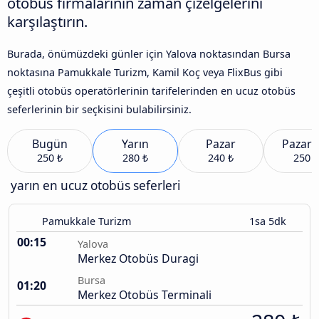
otobüs firmalarının zaman çizelgelerini
karşılaştırın.
Burada, önümüzdeki günler için Yalova noktasından Bursa
noktasına Pamukkale Turizm, Kamil Koç veya FlixBus gibi
çeşitli otobüs operatörlerinin tarifelerinden en ucuz otobüs
seferlerinin bir seçkisini bulabilirsiniz.
Bugün
Yarın
Pazar
Pazart
250 ₺
280 ₺
240 ₺
250 ₺
yarın en ucuz otobüs seferleri
Pamukkale Turizm
1sa 5dk
00:15
Yalova
Merkez Otobüs Duragi
Bursa
01:20
Merkez Otobüs Terminali