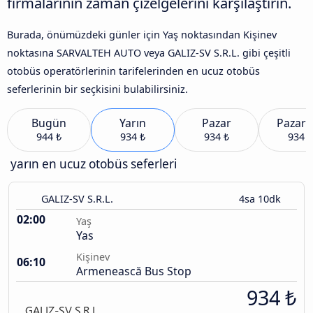
firmalarının zaman çizelgelerini karşılaştırın.
Burada, önümüzdeki günler için Yaş noktasından Kişinev
noktasına SARVALTEH AUTO veya GALIZ-SV S.R.L. gibi çeşitli
otobüs operatörlerinin tarifelerinden en ucuz otobüs
seferlerinin bir seçkisini bulabilirsiniz.
Bugün
Yarın
Pazar
Pazart
944 ₺
934 ₺
934 ₺
934 ₺
yarın en ucuz otobüs seferleri
GALIZ-SV S.R.L.
4sa 10dk
02:00
Yaş
Yas
Kişinev
06:10
Armenească Bus Stop
934 ₺