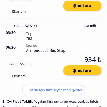
Şimdi ara
Ekonomi
GALIZ-SV S.R.L.
3sa 0dk
03:30
Yaş
Yas
Kişinev
06:30
Armenească Bus Stop
934 ₺
Şimdi ara
Ekonomi
yarın için tüm seyahatleri göster
En İyi Fiyat Teklifi
: Yaş'dan Kişinev'ya en ucuz otobüs bileti