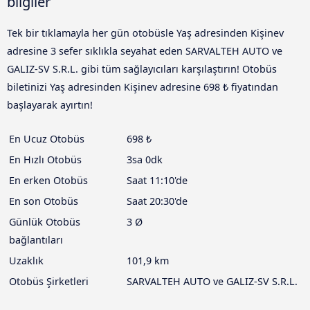
bilgiler
Tek bir tıklamayla her gün otobüsle Yaş adresinden Kişinev
adresine 3 sefer sıklıkla seyahat eden SARVALTEH AUTO ve
GALIZ-SV S.R.L. gibi tüm sağlayıcıları karşılaştırın! Otobüs
biletinizi Yaş adresinden Kişinev adresine 698 ₺ fiyatından
başlayarak ayırtın!
En Ucuz Otobüs
698 ₺
En Hızlı Otobüs
3sa 0dk
En erken Otobüs
Saat 11:10'de
En son Otobüs
Saat 20:30'de
Günlük Otobüs
3 Ø
bağlantıları
Uzaklık
101,9 km
Otobüs Şirketleri
SARVALTEH AUTO ve GALIZ-SV S.R.L.