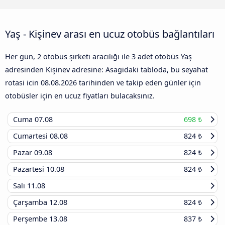
Yaş - Kişinev arası en ucuz otobüs bağlantıları
Her gün, 2 otobüs şirketi aracılığı ile 3 adet otobüs Yaş
adresinden Kişinev adresine: Asagidaki tabloda, bu seyahat
rotasi icin
08.08.2026
tarihinden ve takip eden günler için
otobüsler için en ucuz fiyatları bulacaksınız.
Cuma
07.08
698 ₺
Cumartesi
08.08
824 ₺
Pazar
09.08
824 ₺
Pazartesi
10.08
824 ₺
Salı
11.08
Çarşamba
12.08
824 ₺
Perşembe
13.08
837 ₺