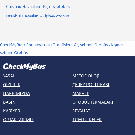
Chisinau Havaalanı - Kişinev otobüs
İstanbul Havaalanı - Kişinev otobüs
CheckMyBus
›
Romanya'daki Otobüsler
›
Yaş sehrine Otobüs
›
Kişinev
sehrine Otobüs
YASAL
METODOLOJI
GIZLILIK
ÇEREZ POLITIKASI
HAKKIMIZDA
MAKALE
BASIN
OTOBÜS FIRMALARI
KARIYER
SEYAHAT
ORTAKLARIMIZ
TÜM ÜLKELER