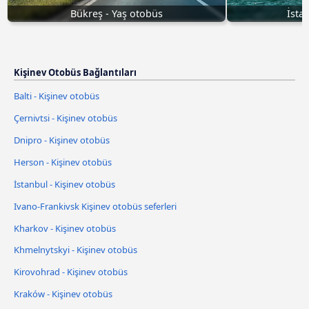
Bükreş - Yaş otobüs
İsta
Kişinev Otobüs Bağlantıları
Balti - Kişinev otobüs
Çernivtsi - Kişinev otobüs
Dnipro - Kişinev otobüs
Herson - Kişinev otobüs
İstanbul - Kişinev otobüs
Ivano-Frankivsk Kişinev otobüs seferleri
Kharkov - Kişinev otobüs
Khmelnytskyi - Kişinev otobüs
Kirovohrad - Kişinev otobüs
Kraków - Kişinev otobüs