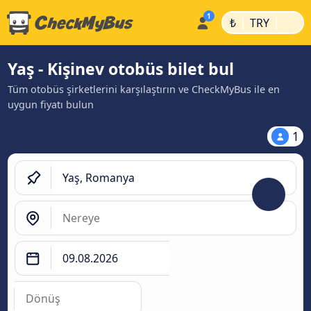
|
|
₺
TRY
Yaş - Kişinev otobüs bilet bul
Tüm otobüs şirketlerini karşılaştırın ve CheckMyBus ile en
uygun fiyatı bulun
1